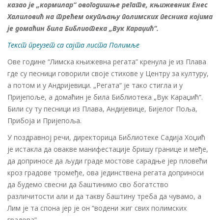
казао је „кормилар“ овогодишње регате, књижевник Енес
Халиловић на трећем окупљању полимских песника којима
је домаћин била Библиотека „Вук Караџић“.
Текст преузет са сајта листа Полимље
Ове године “Лимска књижевна регата” кренула је из Плава
где су песници говорили своје стихове у Центру за културу,
а потом и у Андријевици. „Регата“ је тако стигла и у
Пријепоље, а домаћин је била Библиотека „Вук Караџић“.
Били су ту песници из Плава, Андијевице, Бијелог Поља,
Прибоја и Пријепоља.
У поздравној речи, директорица Библиотеке Садија Хоџић
је истакла да овакве манифестације бришу границе и међе,
да доприносе да људи граде мостове сарадње јер пловећи
кроз градове тромеђе, ова јединствена регата доприноси
да будемо свесни да баштинимо сво богатство
различитости али и да такву баштину треба да чувамо, а
Лим је та спона јер је он “водени жиг свих полимских
градова”.