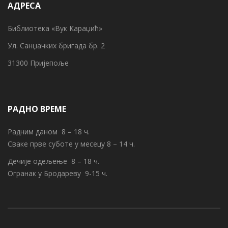
АДРЕСА
Библиотека «Вук Караџић»
Ул. Санџачких бригада бр. 2
31300 Пријепоље
РАДНО ВРЕМЕ
Радним даном 8 – 18 ч.
Сваке прве суботе у месецу 8 – 14 ч.
Дечије одељење 8 – 18 ч.
Огранак у Бродареву 9-15 ч.