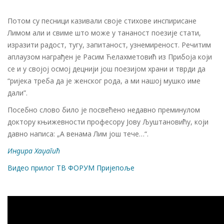
Потом су песници казивали своје стихове инспирисане
Лимом али и свиме што може у тананост поезије стати,
изразити радост, тугу, запитаност, узнемиреност. Речитим
аплаузом награђен је Расим Ћелахметовић из Прибоја који
се и у својој осмој децнији још поезијом храни и тврди да
“ријека треба да је женског рода, а ми нашој мушко име
дали”.
Посебно слово било је посвећено недавно преминулом
доктору књижевности професору Јову Љуштановићу, који
давно написа: „А венама Лим још тече…“.
Индира Хаџагић
Видео прилог ТВ ФОРУМ Пријепоље