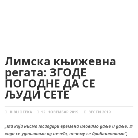
Лимска књижевна
регата: ЗГОДЕ
ПОГОДНЕ ДА СЕ
ЉУДИ СЕТЕ
BIBLIOTEKA
12. НОВЕМБАР 2019.
ВЕСТИ 2019
AUTHOR
POSTED
CATEGORIES
ON
„Ми који нисмо господари времена пловимо даље и даље. И
када се удаљавамо од нечега, нечему се приближавамо“,