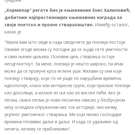
„Кормилар“ регате био је књижевник Енес Халиловић,
добитник најпрестижнијих књижевних награда за
своје поетско и прозно стваралаштво.
Између осталог,
казао је:
“Хвала вам што овде и сада сведочите да поезија постоји.
Овакве згоде веома су погодне да се људи сете уметности
и свих њених циљева. Основни циљ стварања остаје
неодгонетнут. За мене, поезија је нешто широко, па ипак
може да се провуче кроз иглене уши. Жилави су они који
поезију стварају, који то не раде по наруџбини времена,
идеологије, класе или интересне групе, који прилазе поезији
као доколици, а излазе из ње као из високе пећи. Ако је
песма, свака песма је нови песнички смисао у безбројном
низу огледала опруженом низ ток историје, низ кичму
укупног уметничког стварања. Ми који нисмо господари
времена пловимо даље и даље. И када се удаљимо од
нечега, нечему се приближимо”.