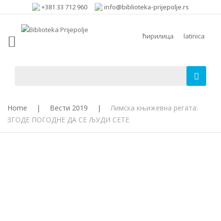
+381 33 712 960
info@biblioteka-prijepolje.rs
ћирилица
latinica
Home
|
Вести 2019
|
Лимска књижевна регата:
ЗГОДЕ ПОГОДНЕ ДА СЕ ЉУДИ СЕТЕ