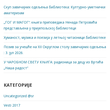
Скуп завичајних одељења библиотека: Културно-уметнички
аматеризам
„ГОГ И МАГОГ“: књига приповедака Ненада Петровића
представљена у пријепољској библиотеци
Хуманост, музика и поезија у летњој читаоници библиотеке
Позив за учешће на XII Округлом столу завичајних одељења
: 3. јул 2026.
У ЧАРОБНОМ СВЕТУ КЊИГА: радионица за децу из Вртића
„Наша радост“
КАТЕГОРИЈЕ
Uncategorized @sr
Vesti 2017