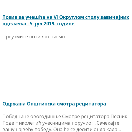
Позив за учешће на VI Oкруглом столу завичајних
одељења : 5. јул 2019. године
Преузмите позивно писмо ...
Одржана Општинска смотра рецитатора
Победнице овогодишње Смотре рецитатора Песник
Тоде Николетић учесницима поручио : „Сачекајте
вашу највећу победу. Она ће се десити онда када ...