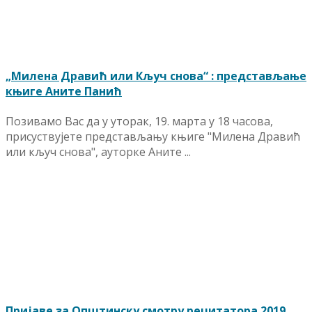
„Милена Дравић или Кључ снова“ : представљање
књиге Аните Панић
Позивамо Вас да у уторак, 19. марта у 18 часова,
присуствујете представљању књиге "Милена Дравић
или кључ снова", ауторке Аните ...
Пријаве за Општинску смотру рецитатора 2019.