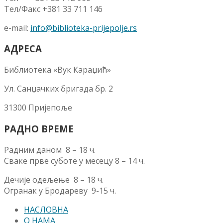
Тел/Факс +381 33 711 146
e-mail:
info@biblioteka-prijepolje.rs
АДРЕСА
Библиотека «Вук Караџић»
Ул. Санџачких бригада бр. 2
31300 Пријепоље
РАДНО ВРЕМЕ
Радним даном 8 – 18 ч.
Сваке прве суботе у месецу 8 – 14 ч.
Дечије одељење 8 – 18 ч.
Огранак у Бродареву 9-15 ч.
НАСЛОВНА
О НАМА