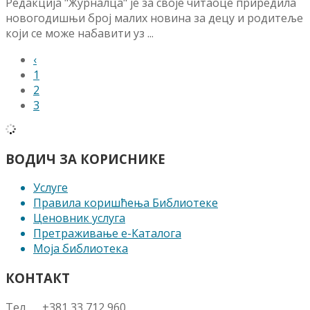
Редакција "Журналца" је за своје читаоце приредила
новогодишњи број малих новина за децу и родитеље
који се може набавити уз ...
‹
1
2
3
ВОДИЧ ЗА КОРИСНИКЕ
Услуге
Правила коришћења Библиотеке
Ценовник услуга
Претраживање е-Каталога
Моја библиотека
КОНТАКТ
Тел +381 33 712 960