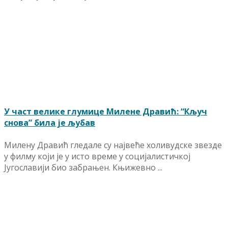
У част велике глумице Милене Дравић: “Кључ
снова” била је љубав
Милену Дравић гледале су највеће холивудске звезде
у филму који је у исто време у социјалистичкој
Југославији био забрањен. Књижевно ...