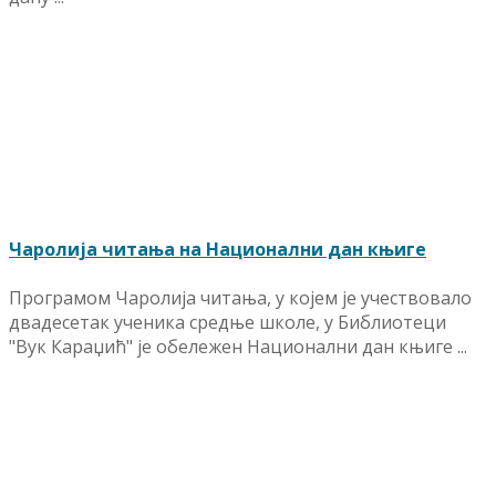
Чаролија читања на Национални дан књиге
Програмом Чаролија читања, у којем је учествовало
двадесетак ученика средње школе, у Библиотеци
"Вук Караџић" је обележен Национални дан књиге ...