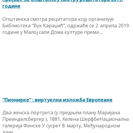
године
Општинска смотра рецитатора коју организује
Библиотека "Вук Караџић", одржаће се 2. априла 2019.
године у Малој сали Дома културе према ...
“Пионирке” : виртуелна изложба Европеане
Два женска портрета (у предњем плану Маријана
Преинделсбергер ), 1881, Хелена ШерфбеНационална
галерија Финске У сусрет 8. марту, Међународном
дану ...