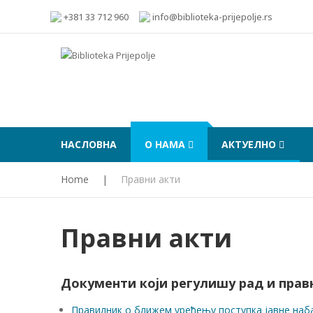
+381 33 712 960
info@biblioteka-prijepolje.rs
НАСЛОВНА
О НАМА
АКТУЕЛНО
Home
|
Правни акти
Правни акти
Документи који регулишу рад и прав
Правилник о ближем уређењу поступка јавне наба