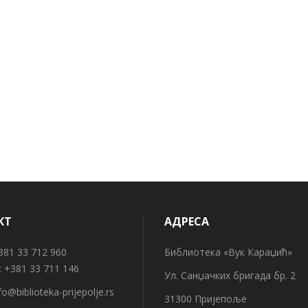
КТ
АДРЕСА
1 33 712 960
Библиотека «Вук Караџић»
 +381 33 711 146
Ул. Санџачких бригада бр. 2
fo@biblioteka-prijepolje.rs
31300 Пријепоље