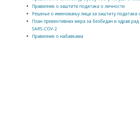
Правилник о заштити података о личности
Решење о именовању лица за заштиту података 
План превентивних мера за безбедан и здрав ра
SARS-COV-2
Правилник о набавкама