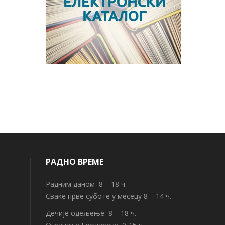
РАДНО ВРЕМЕ
Радним даном 8 – 18 ч.
Сваке прве суботе у месецу 8 – 14 ч.
Дечије одељење 8 – 18 ч.