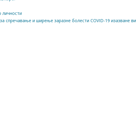
о личности
д за спречавање и ширење заразне болести COVID-19 изазване в