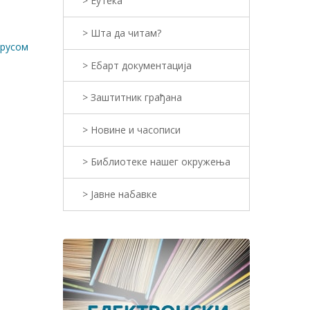
> Еутека
> Шта да читам?
ирусом
> Ебарт документација
> Заштитник грађана
> Новине и часописи
> Библиотеке нашег окружења
> Јавне набавке