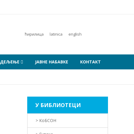
ћирилица
latinica
english
ОДЕЉЕЊЕ
ЈАВНЕ НАБАВКЕ
КОНТАКТ
У БИБЛИОТЕЦИ
> КоБСОН