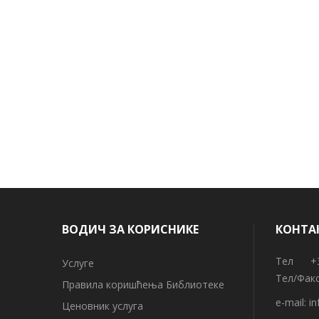
ВОДИЧ ЗА КОРИСНИКЕ
КОНТА
Тел +38
Услуге
Тел/Факс
Правила коришћења Библиотеке
e-mail:
in
Ценовник услуга