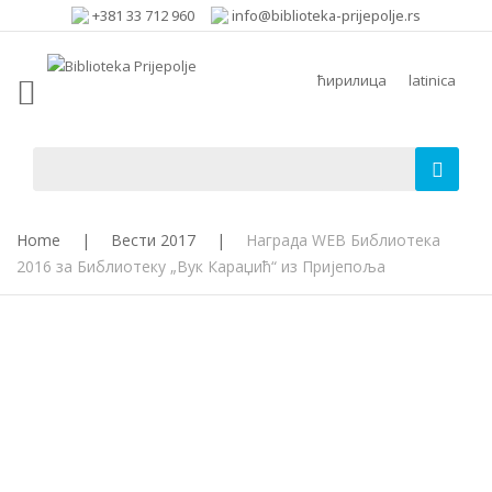
+381 33 712 960
info@biblioteka-prijepolje.rs
ћирилица
latinica
Home
|
Вести 2017
|
Награда WEB Библиотека
2016 за Библиотеку „Вук Караџић“ из Пријепоља