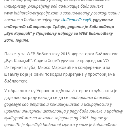
интернету, унапређењу веб апликације библиотеке
www.biblioteka-prijepolje.com и заживљавању у свакодневици
локалне и глобалне заједнице
Интернет клуб
,
удружење
интернет стваралаца Србије, доделио је Библиотеци
„Вук Караџић“ у Пријепољу награду за WЕB Библиотеку
2016. године.
Плакету за WЕB библиотеку 2016. директорки Библиотеке
„Вук Караџић“, Садији Хоџић уручио је председник УО
Интернет клуба, Мирко Марковић на конференцији за
штампу која је овим поводом приређена у просторијама
библиотеке.
У образложењу Управног одбора Интернет клуба, који је
доделио награду наводи се да се
овогодишња плакета
додељује као резултат континуитета и истрајности у
примени интернет технологија у раду библиотеке и праћењу
културног миљеа локалне заједнице од 2005. године до
данас.То је приступ глобалној мрежи у коме је библиотека