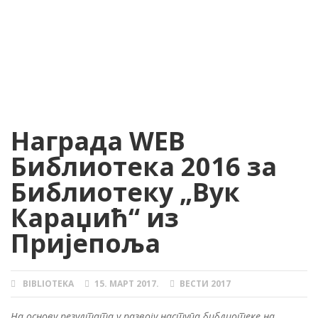
Награда WEB
Библиотека 2016 за
Библиотеку „Вук
Караџић“ из
Пријепоља
BIBLIOTEKA
15. МАРТ 2017.
ВЕСТИ 2017
AUTHOR
POSTED
CATEGORIES
ON
На основу резултата у развоју наступа библиотеке на