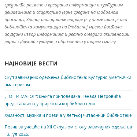
средиште размене и креирања информација о културним
дешавањима и садржајима једне средине на глобалном
простору, Значај овогодишње награде је у томе што је ова
библиотечка комуникација на глобалној мрежи постала
поуздани извор информација и реално огледало активности
једног субјекта културе и образовања у ширем смислу.
НАЈНОВИЈЕ ВЕСТИ
Скуп завичајних одељења библиотека: Културно-уметнички
аматеризам
„ГОГ И МАГОГ“: књига приповедака Ненада Петровића
представљена у пријепољској библиотеци
Хуманост, музика и поезија у летњој читаоници библиотеке
Позив за учешће на XII Округлом столу завичајних одељења
: 3. јул 2026.