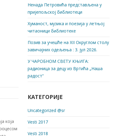
Ненада Петровића представљена у
пријепољској библиотеци
Хуманост, музика и поезија у летњој
читаоници библиотеке
Позив за учешће на XII Округлом столу
завичајних одељења : 3. јул 2026.
У ЧАРОБНОМ СВЕТУ КЊИГА:
радионица за децу из Вртића „Наша
радост“
КАТЕГОРИЈЕ
Uncategorized @sr
ја која
Vesti 2017
 процесом
Vesti 2018
ала