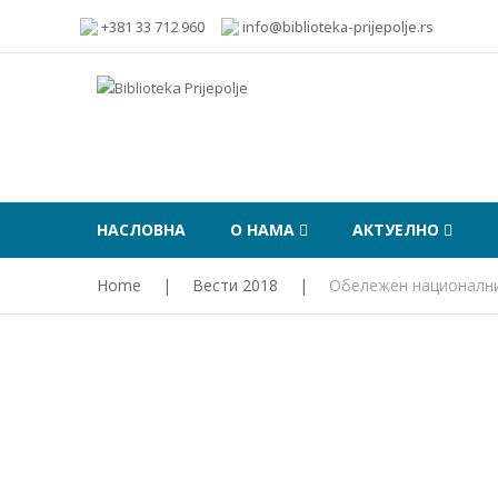
+381 33 712 960
info@biblioteka-prijepolje.rs
НАСЛОВНА
О НАМА
АКТУЕЛНО
Home
|
Вести 2018
|
Обележен национални