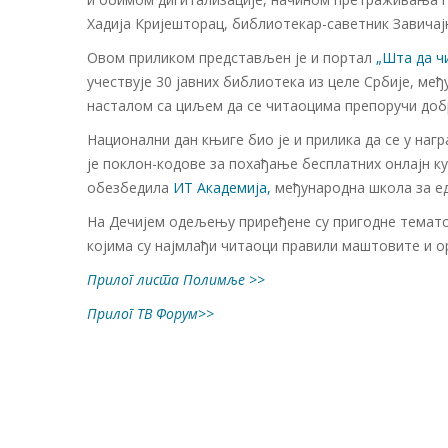
Хадија Кријешторац, библиотекар-саветник Завича
Овом приликом представљен је и портал
„Шта да ч
учествује 30 јавних библиотека из целе Србије, ме
насталом са циљем да се читаоцима препоручи доб
Национални дан књиге био је и прилика да се у наг
је поклон-кодове за похађање бесплатних онлајн курс
обезбедила
ИТ Академија,
међународна школа за ед
На Дечијем одељењу приређене су пригодне тематск
којима су најмлађи читаоци правили маштовите и о
Прилог листа Полимље >>
Прилог ТВ Форум>>