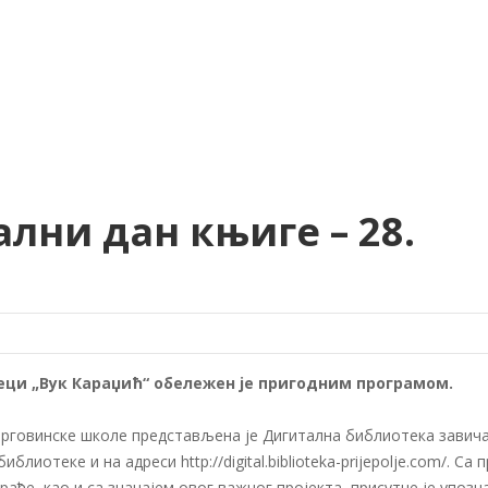
ни дан књиге – 28.
еци „Вук Караџић“ обележен је пригодним програмом.
рговинске школе представљена је Дигитална библиотека завича
блиотеке и на адреси http://digital.biblioteka-prijepolje.com/. Са
ђе, као и са значајем овог важног пројекта, присутне је упозн