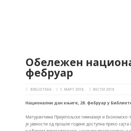
Обележен национал
фебруар
BIBLIOTEKA
1. МАРТ 2018.
ВЕСТИ 2018
AUTHOR
POSTED
CATEGORIES
ON
Национални дан књиге, 28. фебруар у Библиот
Матурантима Пријепољске гимназије и Економско-т
је јавности од прошле године доступна преко сајта би
и обимом дигитализације, начином претраживања гра