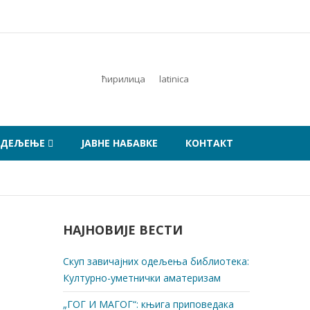
ћирилица
latinica
ОДЕЉЕЊЕ
ЈАВНЕ НАБАВКЕ
КОНТАКТ
НАЈНОВИЈЕ ВЕСТИ
Скуп завичајних одељења библиотека:
Културно-уметнички аматеризам
„ГОГ И МАГОГ“: књига приповедака