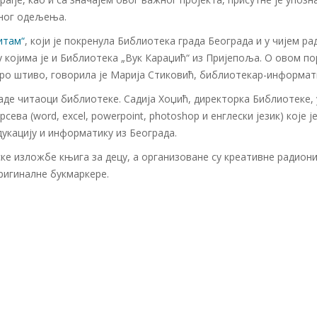
јног одељења.
итам“
, који је покренула Библиотека града Београда и у чијем ра
ђу којима је и Библиотека „Вук Караџић“ из Пријепоља. О овом п
ро штиво, говорила је Марија Стиковић, библиотекар-информат
раде читаоци библиотеке. Садија Хоџић, директорка Библиотеке,
ева (word, excel, powerpoint, photoshop и енглески језик) које ј
укацију и информатику из Београда.
е изложбе књига за децу, а организоване су креативне радиони
ригиналне букмаркере.