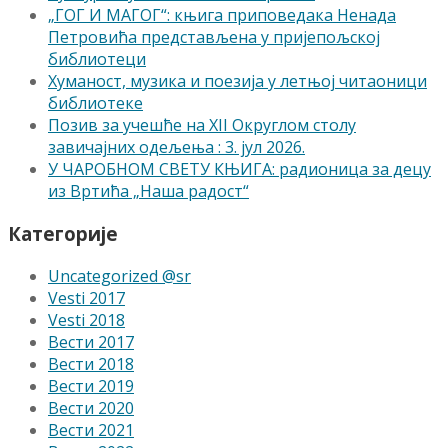
„ГОГ И МАГОГ“: књига приповедака Ненада
Петровића представљена у пријепољској
библиотеци
Хуманост, музика и поезија у летњој читаоници
библиотеке
Позив за учешће на XII Округлом столу
завичајних одељења : 3. јул 2026.
У ЧАРОБНОМ СВЕТУ КЊИГА: радионица за децу
из Вртића „Наша радост“
Категорије
Uncategorized @sr
Vesti 2017
Vesti 2018
Вести 2017
Вести 2018
Вести 2019
Вести 2020
Вести 2021