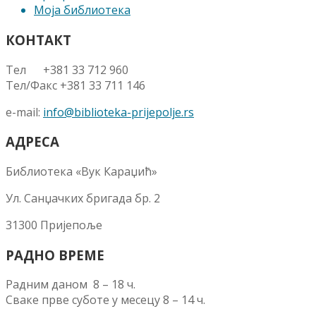
Моја библиотека
КОНТАКТ
Тел +381 33 712 960
Тел/Факс +381 33 711 146
e-mail:
info@biblioteka-prijepolje.rs
АДРЕСА
Библиотека «Вук Караџић»
Ул. Санџачких бригада бр. 2
31300 Пријепоље
РАДНО ВРЕМЕ
Радним даном 8 – 18 ч.
Сваке прве суботе у месецу 8 – 14 ч.