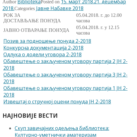
Biblioteka
15. март 2018.
21. децембар
Author
Posted on
2018.
Јавне Набавке 2018
Categories
РОК ЗА
05.04.2018. г. до 12.00
ДОСТАВЉАЊЕ ПОНУДА
часова
05.04.2018. г. у 12.15
ЈАВНО ОТВАРАЊЕ ПОНУДА
часова
Позив за подношење понуда 2-2018
Конкурсна документација 2-2018
Одлука о додели уговора 2-2018
Обавештење о закљученом уговору партија 2 ЈН 2-
2018
Обавештење о закљученом уговору партија 3 ЈН 2-
2018
Обавештење о закљученом уговору партија 1 ЈН 2-
2018
Извештај о стручној оцени понуда ЈН 2-2018
НАЈНОВИЈЕ ВЕСТИ
Скуп завичајних одељења библиотека:
Културно-уметнички аматеризам