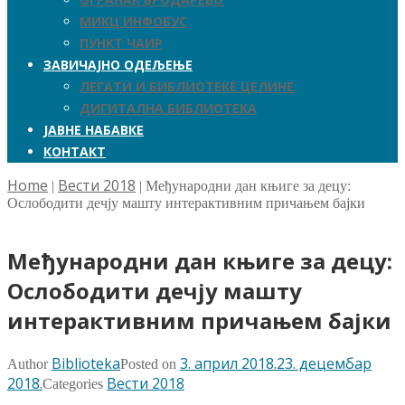
МИКЦ ИНФОБУС
ПУНКТ ЧАИР
ЗАВИЧАЈНО ОДЕЉЕЊЕ
ЛЕГАТИ И БИБЛИОТЕКЕ ЦЕЛИНЕ
ДИГИТАЛНА БИБЛИОТЕКА
ЈАВНЕ НАБАВКЕ
КОНТАКТ
Home
Вести 2018
|
|
Међународни дан књиге за децу:
Ослободити дечју машту интерактивним причањем бајки
Међународни дан књиге за децу:
Ослободити дечју машту
интерактивним причањем бајки
Biblioteka
3. април 2018.
23. децембар
Author
Posted on
2018.
Вести 2018
Categories