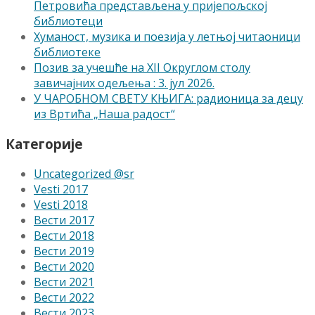
Петровића представљена у пријепољској
библиотеци
Хуманост, музика и поезија у летњој читаоници
библиотеке
Позив за учешће на XII Округлом столу
завичајних одељења : 3. јул 2026.
У ЧАРОБНОМ СВЕТУ КЊИГА: радионица за децу
из Вртића „Наша радост“
Категорије
Uncategorized @sr
Vesti 2017
Vesti 2018
Вести 2017
Вести 2018
Вести 2019
Вести 2020
Вести 2021
Вести 2022
Вести 2023