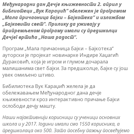
Међународни дан Дечје књижевности 2. април у
библиотеци „Вук Караџић“ обележен је програмом
„Мала причаоница бајки – Бајкотека“ и изложбом
„Бајковити свет“. Прилику да уживају у
припремљеном програму имали су предшколци
Дечјег вртића „Наша радост“.
Програм „Мала причаоница бајки – Бајкотека“
ауторски је пројекат новинарке Индире Хаџагић
Дураковић, која је игром и глумом дочарала
малишанима свет бајки. За предшколце, бајке су још
увек омиљено штиво.
Бибилиотека Вук Караџић желела је да
обележавањем Међународног дана дечје
књижевности кроз интерактивно причање бајки
ослободи дечју машту.
Наши најактивнији корисници су ученици основних
школа и у 2017. години имали смо 1550 корисника, а
предшколаца око 500. Зато посебну пажњу посвећујемо