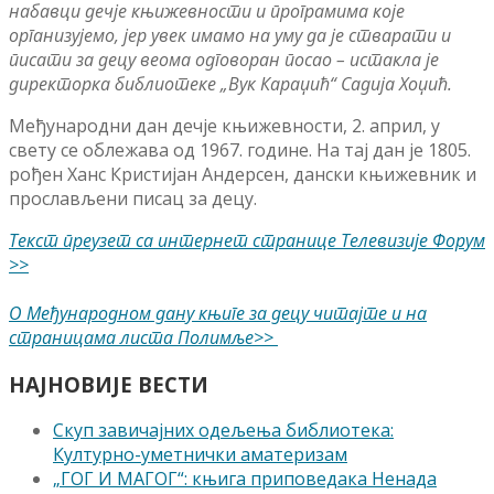
набавци дечје књижевности и програмима које
организујемо, јер увек имамо на уму да је стварати и
писати за децу веома одговоран посао – истакла је
директорка библиотеке „Вук Караџић“ Садија Хоџић.
Међународни дан дечје књижевности, 2. април, у
свету се облежава од 1967. године. На тај дан је 1805.
рођен Ханс Кристијан Андерсен, дански књижевник и
прослављени писац за децу.
Текст преузет са интернет странице Телевизије Форум
>>
О Међународном дану књиге за децу читајте и на
страницама листа Полимље>>
НАЈНОВИЈЕ ВЕСТИ
Скуп завичајних одељења библиотека:
Културно-уметнички аматеризам
„ГОГ И МАГОГ“: књига приповедака Ненада