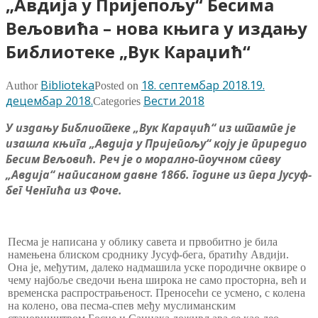
„Авдија у Пријепољу“ Бесима
Вељовића – нова књига у издању
Библиотеке „Вук Караџић“
Biblioteka
18. септембар 2018.
19.
Author
Posted on
децембар 2018.
Вести 2018
Categories
У издању Библиотеке „Вук Караџић“ из штампе је
изашла књига „Авдија у Пријепољу“ коју је приредио
Бесим Вељовић. Реч је о морално-поучном спеву
„Авдија“ написаном давне 1866. године из пера Јусуф-
бег Ченгића из Фоче.
Песма је написана у облику савета и првобитно је била
намењена блиском сроднику Јусуф-бега, братићу Авдији.
Она је, међутим, далеко надмашила уске породичне оквире о
чему најбоље сведочи њена широка не само просторна, већ и
временска распрострањеност. Преносећи се усмено, с колена
на колено, ова песма-спев међу муслиманским