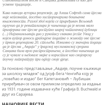
становништвом Босне и Санџака доживљава се као део
усмене традиције.
Како наводи ауторка рецензије, др Аиша Софтић
сама пјесма
није непозната, посебно хисторичарима бошњачке
књижевности. Разлог због којега се приређивач Вељовић
одлучио да је ревитализира је чињеница да је веома мало
примјерака ове пјесме доступно широј читалачкој публици
(…) Најзанимљивији дио у рукопису свакако јесте Увод у
којем аутор доноси драгоцјене податке о животу ове пјесме
у првим деценијама 20. стољећа. Изнимно су значајни подаци
да је пјесма „Авдија“ у градској муслиманској средини
Санџака била врло распрострањена, а посебно чињеница да
су је чувале и његовале мајке и користиле као својеврсну
поучну литературу при одгоју своје дјеце.
За поновно представљање „Авдије, поучне књижице
за школску младеж“ од Јусуф-бега Ченгића коју је
„повећао и издао“ бег Капетановић ~ Љубишак
приређивач се овом приликом определио за издање
из 1931. године издавачкe куће Графија B. Buchwald и
друг из Сарајева.
НАЈНОВИЈЕ ВЕСТИ