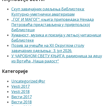
Скуп завичајних одељења библиотека:
Културно-уметнички аматеризам
„ГОГ И МАГОГ“: књига приповедака Ненада
Петровића представљена у пријепољској
библиотеци
Хуманост, музика и поезија у летњој читаоници
библиотеке
Позив за учешће на XII Округлом столу
завичајних одељења : 3. јул 2026.
У ЧАРОБНОМ СВЕТУ КЊИГА: радионица за децу
из Вртића „Наша радост“
Категорије
Uncategorized @sr
Vesti 2017
Vesti 2018
Вести 2017
Вести 2018