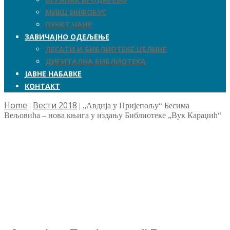
МИКЦ ИНФОБУС
ПУНКТ ЧАИР
ЗАВИЧАЈНО ОДЕЉЕЊЕ
ЛЕГАТИ И БИБЛИОТЕКЕ ЦЕЛИНЕ
ДИГИТАЛНА БИБЛИОТЕКА
ЈАВНЕ НАБАВКЕ
КОНТАКТ
Home
Вести 2018
|
|
„Авдија у Пријепољу“ Бесима
Вељовића – нова књига у издању Библиотеке „Вук Караџић“