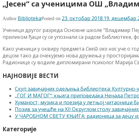
„Јесен“ са ученицима ОШ „Влади
Biblioteka
23. октобар 2018.
19. децембар 
Author
Posted on
Ученици другог разреда Основне школе “Владимир Пер
приликом ђаци су се упознали са радом библиотеке, ф
Како ученици у оквиру предмета
Свет око нас
уче о г
децом тако да очекујемо нова дружења у просторијам
Радионице су водиле дипломирани психолог Марија 
НАЈНОВИЈЕ ВЕСТИ
Скуп завичајних одељења библиотека: Културно
„ГОГ И МАГОГ“: књига приповедака Ненада Петр
Хуманост, музика и поезија у летњој читаоници 
Позив за учешће на XII Округлом столу завичајних 
У ЧАРОБНОМ СВЕТУ КЊИГА: радионица за децу из
Категорије