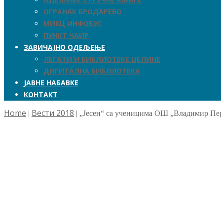
ОГРАНАК БРОДАРЕВО
МИКЦ ИНФОБУС
ПУНКТ ЧАИР
ЗАВИЧАЈНО ОДЕЉЕЊЕ
ЛЕГАТИ И БИБЛИОТЕКЕ ЦЕЛИНЕ
ДИГИТАЛНА БИБЛИОТЕКА
ЈАВНЕ НАБАВКЕ
КОНТАКТ
Home
Вести 2018
|
|
„Јесен“ са ученицима ОШ „Владимир Пе