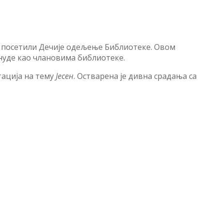
а посетили Дечије одељење Библиотеке. Овом
 нуде као члановима библиотеке.
тација на тему
Јесен
. Остварена је дивна срадања са