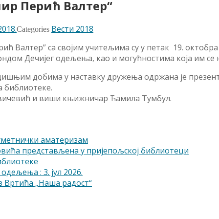
мир Перић Валтер“
2018.
Вести 2018
Categories
ић Валтер” са својим учитељима су у петак 19. октобр
ондом Дечијег одељења, као и могућностима која им се
одишњим добима у наставку дружења одржана је презен
а библиотеке.
Свичевић и виши књижничар Ћамила Тумбул.
-уметнички аматеризам
овића представљена у пријепољској библиотеци
библиотеке
одељења : 3. јул 2026.
 Вртића „Наша радост“