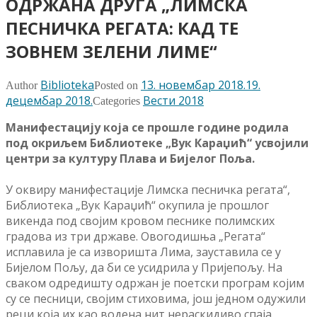
ОДРЖАНА ДРУГА „ЛИМСКА
ПЕСНИЧКА РЕГАТА: КАД ТЕ
ЗОВНЕМ ЗЕЛЕНИ ЛИМЕ“
Biblioteka
13. новембар 2018.
19.
Author
Posted on
децембар 2018.
Вести 2018
Categories
Манифестацију која се прошле године родила
под окриљем Библиотеке „Вук Караџић“ усвојили
центри за културу Плава и Бијелог Поља.
У оквиру манифестације Лимска песничка регата“,
Библиотека „Вук Караџић“ окупила је прошлог
викенда под својим кровом песнике полимских
градова из три државе. Овогодишња „Регата“
исплавила је са изворишта Лима, зауставила се у
Бијелом Пољу, да би се усидрила у Пријепољу. На
сваком одредишту одржан је поетски програм којим
су се песници, својим стиховима, још једном одужили
реци која их као водена нит нераскидиво спаја.