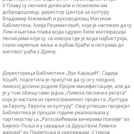
У Плаву су песнике дочекали и пожелели им
добродошлицу, директор Центра за културу
Владимир Кнежевић и руководилац Матичне
библиотеке, Алија Реџематовић, који је нагласио да су
Лим и његова плава вода одувек били инспирација
песницима који су, са извора где је вода најбистрија,
слали најлепше жеље и љубав браћи и сестрама до
његовог ушћа у Дрину.
Директорица Библиотеке „Вук Караџић“, Садија
Хоџић, подсетила је присутне да су се у плодној
лимској долини родиле бројне манифестације, али да
је у том обиљу само једна „Лимска песничка регата“
која је настала из прекограничног пројекта „Култура
за Европу, Европа за културу“. Овај успешан пројекјат
Библиотека је прошле године реализовала у
партнерству са „Ратковићевим вечерима поезије“ из
Бијелог Поља и у сарадњи са Друштвом Лимски
дарови“ из Пријепоља и удружењем „Стихом