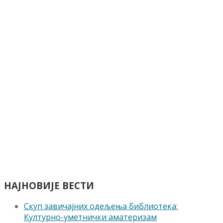
НАЈНОВИЈЕ ВЕСТИ
Скуп завичајних одељења библиотека:
Културно-уметнички аматеризам