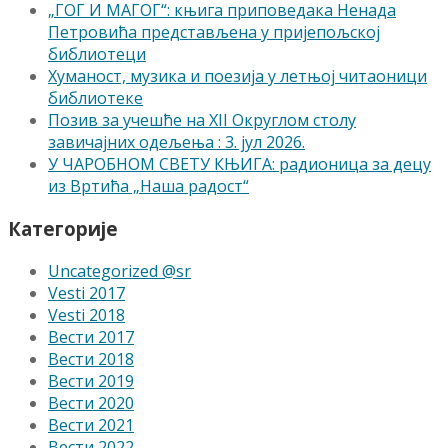
„ГОГ И МАГОГ“: књига приповедака Ненада
Петровића представљена у пријепољској
библиотеци
Хуманост, музика и поезија у летњој читаоници
библиотеке
Позив за учешће на XII Округлом столу
завичајних одељења : 3. јул 2026.
У ЧАРОБНОМ СВЕТУ КЊИГА: радионица за децу
из Вртића „Наша радост“
Категорије
Uncategorized @sr
Vesti 2017
Vesti 2018
Вести 2017
Вести 2018
Вести 2019
Вести 2020
Вести 2021
Вести 2022