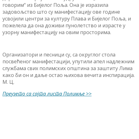
говорим“ из Бијелог Поља. Она је изразила
задовољство што су манифестацију ове године
усвојили центри за културу Плава и Бијелог Поља, и
пожелела да она доживи пунолетство и израсте у
узорну манифестацију на овим просторима.
Организатори и песници су, са округлог стола
посвећеног манифестацији, упутили апел надлежним
службама свих полимских општина за заштиту Лима
како би он и даље остао њихова вечита инспирација.
М. Ц.
Преузето са сајта листа Полимље >>