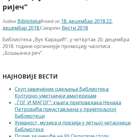
ријеч“
Biblioteka
18. децембар 2018.
22.
Author
Posted on
децембар 2018.
Вести 2018
Categories
Библиотека „Вук Караџић“, у четвртак 20. децембра
2018. године организује промоцију часописа
„Бошњачка реч“.
НАЈНОВИЈЕ ВЕСТИ
Скуп завичајних одељења библиотека:
Културно-уметнички аматеризам
„ГОГ И МАГОГ“: књига приповедака Ненада
Петровића представљена у пријепољској
библиотеци
Хуманост, музика и поезија у летњој читаоници
библиотеке
Позив за учешће на XII Округлом столу