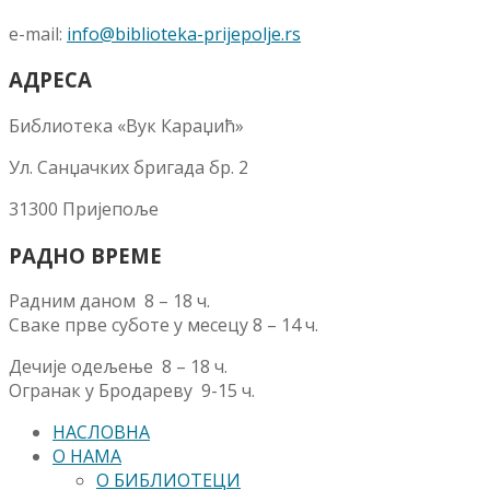
e-mail:
info@biblioteka-prijepolje.rs
АДРЕСА
Библиотека «Вук Караџић»
Ул. Санџачких бригада бр. 2
31300 Пријепоље
РАДНО ВРЕМЕ
Радним даном 8 – 18 ч.
Сваке прве суботе у месецу 8 – 14 ч.
Дечије одељење 8 – 18 ч.
Огранак у Бродареву 9-15 ч.
НАСЛОВНА
О НАМА
О БИБЛИОТЕЦИ