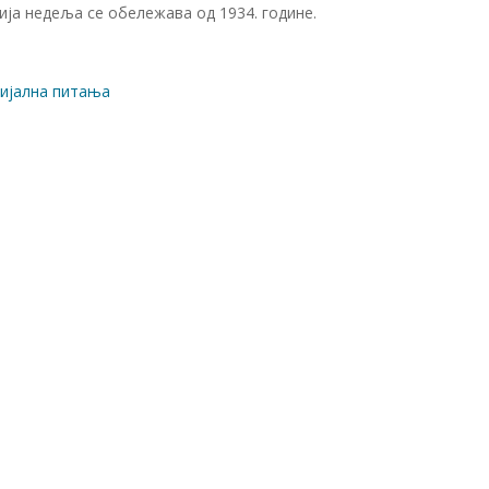
ја недеља се обележава од 1934. године.
цијална питања