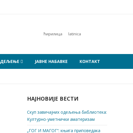
ћирилица
latinica
ОДЕЉЕЊЕ
ЈАВНЕ НАБАВКЕ
КОНТАКТ
НАЈНОВИЈЕ ВЕСТИ
Скуп завичајних одељења библиотека:
Културно-уметнички аматеризам
„ГОГ И МАГОГ“: књига приповедака