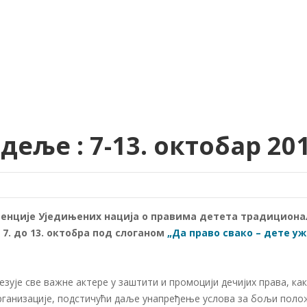
еље : 7-13. октобар 201
нције Уједињених нација о правима детета традициона
7. до 13. октобра под слоганом
„Да право свако – дете у
зује све важне актере у заштити и промоцији дечијих права, ка
организације, подстичући даље унапређење услова за бољи поло