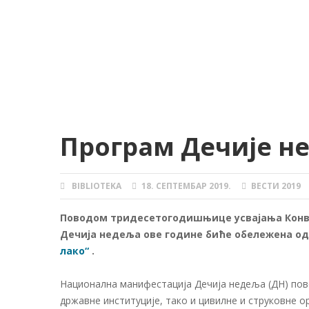
Програм Дечије нед
BIBLIOTEKA
18. СЕПТЕМБАР 2019.
ВЕСТИ 2019
AUTHOR
POSTED
CATEGORIES
ON
Поводом тридесетогодишњице усвајања Конве
Дечија недеља ове године биће обележена од 
лако“
.
Национална манифестација Дечија недеља (ДН) пове
државне институције, тако и цивилне и струковне 