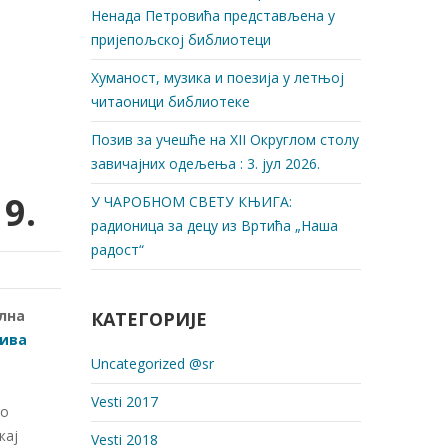
Ненада Петровића представљена у
пријепољској библиотеци
Хуманост, музика и поезија у летњој
читаоници библиотеке
Позив за учешће на XII Округлом столу
завичајних одељења : 3. јул 2026.
9.
У ЧАРОБНОМ СВЕТУ КЊИГА:
радионица за децу из Вртића „Наша
радост“
лна
КАТЕГОРИЈЕ
жива
Uncategorized @sr
Vesti 2017
ко
жај
Vesti 2018