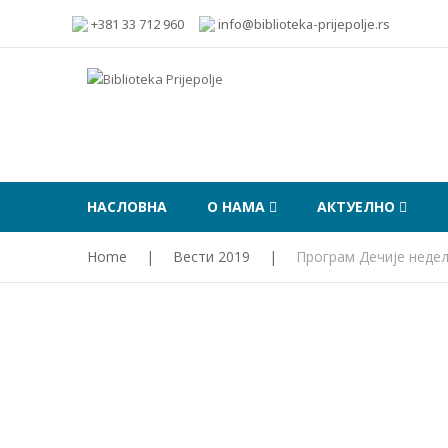
+381 33 712 960
info@biblioteka-prijepolje.rs
НАСЛОВНА
О НАМА
АКТУЕЛНО
Home
|
Вести 2019
|
Програм Дечије недеље