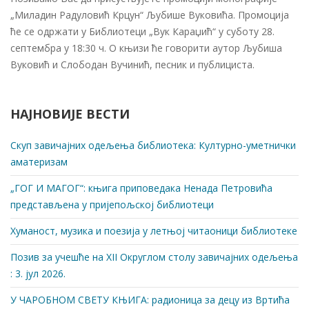
„Миладин Радуловић Крцун“ Љубише Вуковића. Промоција
ће се одржати у Библиотеци „Вук Караџић“ у суботу 28.
септембра у 18:30 ч. О књизи ће говорити аутор Љубиша
Вуковић и Слободан Вучинић, песник и публициста.
НАЈНОВИЈЕ ВЕСТИ
Скуп завичајних одељења библиотека: Културно-уметнички
аматеризам
„ГОГ И МАГОГ“: књига приповедака Ненада Петровића
представљена у пријепољској библиотеци
Хуманост, музика и поезија у летњој читаоници библиотеке
Позив за учешће на XII Округлом столу завичајних одељења
: 3. јул 2026.
У ЧАРОБНОМ СВЕТУ КЊИГА: радионица за децу из Вртића