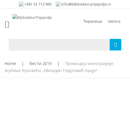
+381 33 712 960
info@biblioteka-prijepolje.rs
ћирилица
latinica
Home
|
Вести 2019
|
Промоција монографије
Љубише Вуковића „Миладин Радуловић Крцун“