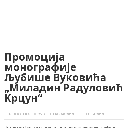
Промоција
монографије
Љубише Вуковића
„Миладин Радуловић
Крцун“
BIBLIOTEKA
25. СЕПТЕМБАР 2019.
ВЕСТИ 2019
AUTHOR
POSTED
CATEGORIES
ON
Позивамо Вас да присуствујете промоцији монографије