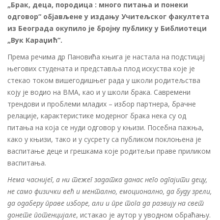
„Брак, деца, породица : много питања и понеки
одговор“ објављене у издању Учитељског факултета
из Београда окупило је бројну публику у Библиотеци
„Вук Караџић“.
Према речима др Пановића књига је настала на подстицај
његових студената и представља плод искуства које је
стекао током вишегодишњег рада у школи родитељства
коју је водио на ВМА, као и у школи брака. Савремени
трендови и проблеми младих – избор партнера, брачне
релације, карактеристике модерног брака нека су од
питања на која се нуди одговор у књизи. Посебна пажња,
како у књизи, тако и у сусрету са публиком поклоњена је
васпитање деце и грешкама које родитељи праве приликом
васпитања.
Нема часнијег, а ни тежег задатка данас него одгајити децу,
не само физички већ и ментално, емоционално, да буду зрели,
да одаберу праве изборе, али и пре тога да развију на свет
донете потенцијале
, истакао је аутор у уводном обраћању.