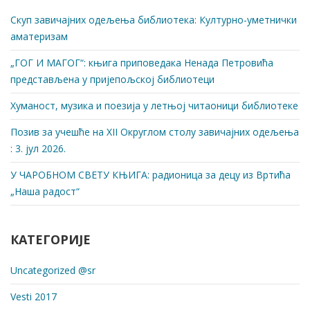
Скуп завичајних одељења библиотека: Културно-уметнички
аматеризам
„ГОГ И МАГОГ“: књига приповедака Ненада Петровића
представљена у пријепољској библиотеци
Хуманост, музика и поезија у летњој читаоници библиотеке
Позив за учешће на XII Округлом столу завичајних одељења
: 3. јул 2026.
У ЧАРОБНОМ СВЕТУ КЊИГА: радионица за децу из Вртића
„Наша радост“
КАТЕГОРИЈЕ
Uncategorized @sr
Vesti 2017