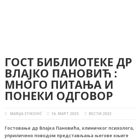
ГОСТ БИБЛИОТЕКЕ ДР
ВЛАЈКО ПАНОВИЋ :
МНОГО ПИТАЊА И
ПОНЕКИ ОДГОВОР
MARIJA STIKOVIĆ
16. МАРТ 2023.
ВЕСТИ 2023
AUTHOR
POSTED
CATEGORIES
ON
Гостовање др Влајка Пановића, клиничког психолога,
уприличено поводом представљања његове књиге