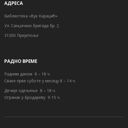
АДРЕСА
Библиотека «Вук Караџић»
Ул. Санџачких бригада бр. 2
31300 Пријепоље
РАДНО ВРЕМЕ
Радним даном 8 – 18 ч.
Сваке прве суботе у месецу 8 – 14 ч.
Дечије одељење 8 – 18 ч.
Огранак у Бродареву 9-15 ч.