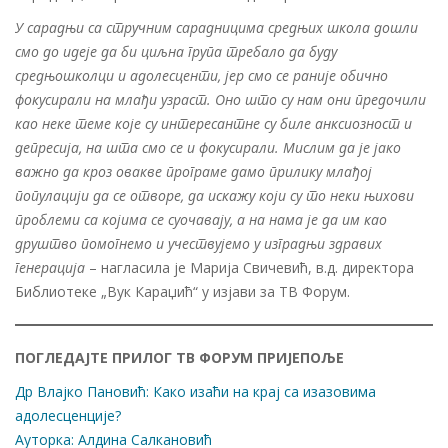
У сарадњи са стручним сарадницима средњих школа дошли
смо до идеје да би циљна група требало да буду
средњошколци и адолесценти, јер смо се раније обично
фокусирали на млађи узраст. Оно што су нам они предочили
као неке теме које су интересантне су биле анксиозност и
депресија, на шта смо се и фокусирали. Мислим да је јако
важно да кроз овакве програме дамо прилику млађој
популацији да се отворе, да искажу који су то неки њихови
проблеми са којима се суочавају, а на нама је да им као
друштво помогнемо и учествујемо у изградњи здравих
генерација
– нагласила је Марија Свичевић, в.д. директора
Библиотеке „Вук Караџић“ у изјави за ТВ Форум.
ПОГЛЕДАЈТЕ ПРИЛОГ ТВ ФОРУМ ПРИЈЕПОЉЕ
Др Влајко Пановић: Како изаћи на крај са изазовима
адолесценције?
Ауторка: Алдина Салкановић