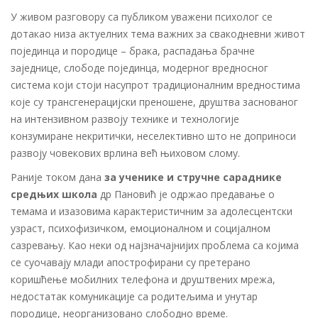
У живом разговору са публиком уважени психолог се
дотакао низа актуелних тема важних за свакодневни живот
појединца и породице – брака, распадања брачне
заједнице, слободе појединца, модерног вредносног
система који стоји насупрот традиционалним вредностима
које су трансгенерацијски преношене, друштва заснованог
на интензивном развоју технике и технологије
конзумиране некритички, неселективно што не доприноси
развоју човекових врлина већ њиховом слому.
Раније током дана
за ученике и стручне сараднике
средњих школа
др Пановић је одржао предавање о
темама и изазовима карактеристичним за адолесцентски
узраст, психофизичком, емоционалном и социјалном
сазревању. Као неки од најзначајнијих проблема са којима
се суочавају млади апострофирани су претерано
коришћење мобилних телефона и друштвених мрежа,
недостатак комуникације са родитељима и унутар
породице, неорганизовано слободно време.