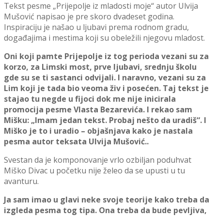
Tekst pesme „Prijepolјe iz mladosti moje“ autor Ulvija
Mušović napisao je pre skoro dvadeset godina.
Inspiraciju je našao u lјubavi prema rodnom gradu,
događajima i mestima koji su obeležili njegovu mladost.
Oni koji pamte Prijepolјe iz tog perioda vezani su za
korzo, za Limski most, prve lјubavi, srednju školu
gde su se ti sastanci odvijali.
I naravno, vezani su za
Lim koji je tada bio veoma živ i posećen. Taj tekst je
stajao tu negde u fijoci dok me nije inicirala
promocija pesme Vlasta Bezarevića. I rekao sam
Mišku: „Imam jedan tekst. Probaj nešto da uradiš“. I
Miško je to i uradio – objašnjava kako je nastala
pesma autor teksata Ulvija Mušović..
Svestan da je komponovanje vrlo ozbilјan poduhvat
Miško Divac u početku nije želeo da se upusti u tu
avanturu.
Ja sam imao u glavi neke svoje teorije kako treba da
izgleda pesma tog tipa. Ona treba da bude pevlј
iva,