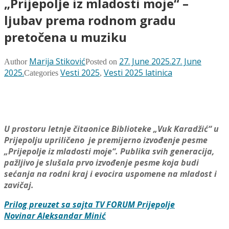
„Prijepolјe iz mladosti moje“ –
lјubav prema rodnom gradu
pretočena u muziku
Marija Stiković
27. June 2025.
27. June
Author
Posted on
2025.
Vesti 2025
Vesti 2025 latinica
Categories
,
.
U prostoru letnje čitaonice Biblioteke „Vuk Karadžić“ u
Prijepolјu upriličeno je premijerno izvođenje pesme
„Prijepolјe iz mladosti moje“. Publika svih generacija,
pažlјivo je slušala prvo izvođenje pesme koja budi
sećanja na rodni kraj i evocira uspomene na mladost i
zavičaj.
Prilog preuzet sa sajta TV FORUM Prijepolje
Novinar Aleksandar Minić