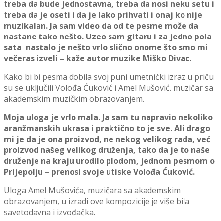
treba da bude jednostavna, treba da nosi neku setu i
treba da je oseti i da je lako prihvati i onaj ko nije
muzikalan. Ja sam video da od te pesme može da
nastane tako nešto. Uzeo sam gitaru i za jedno pola
sata nastalo je nešto vrlo slično onome što smo mi
večeras izveli – kaže autor muzike Miško Divac.
Kako bi bi pesma dobila svoj puni umetnički izraz u priču
su se uklјučili Volođa Ćuković i Amel Mušović. muzičar sa
akademskim muzičkim obrazovanjem.
Moja uloga je vrlo mala. Ja sam tu napravio nekoliko
aranžmanskih ukrasa i praktično to je sve. Ali drago
mi je da je ona proizvod, ne nekog velikog rada, već
proizvod našeg velikog druženja, tako da je to naše
druženje na kraju urodilo plodom, jednom pesmom o
Prijepolј
u – prenosi svoje utiske Volođa Ćuković.
Uloga Amel Mušovića, muzičara sa akademskim
obrazovanjem, u izradi ove kompozicije je više bila
savetodavna i izvođačka.