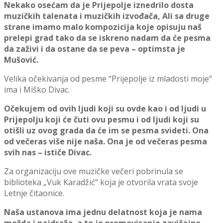
Nekako osećam da je Prijepolј
e iznedrilo dosta
muzičkih talenata i muzičkih izvođača, Ali sa druge
strane imamo malo kompozicija koje opisuju naš
prelepi grad tako da se iskreno nadam da će pesma
da zaživi i da ostane da se peva – optimsta je
Mušović.
Velika očekivanja od pesme “Prijepolјe iz mladosti moje”
ima i Miško Divac.
Očekujem od ovih lј
udi koji su ovde kao i od lј
udi u
Prijepolј
u koji će čuti ovu pesmu i od lј
udi koji su
otišli uz ovog grada da će im se pesma svideti. Ona
od večeras više nije naša. Ona je od večeras pesma
svih nas – ističe Divac.
Za organizaciju ove muzičke večeri pobrinula se
biblioteka „Vuk Karadžić“ koja je otvorila vrata svoje
Letnje čitaonice.
Naša ustanova ima jednu delatnost koja je nama