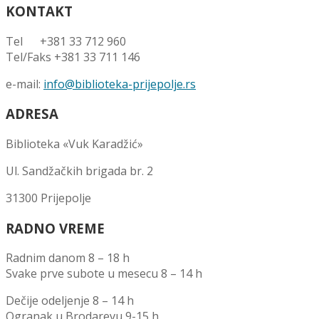
KONTAKT
Tel +381 33 712 960
Tel/Faks +381 33 711 146
e-mail:
info@biblioteka-prijepolje.rs
ADRESA
Biblioteka «Vuk Karadžić»
Ul. Sandžačkih brigada br. 2
31300 Prijepolje
RADNO VREME
Radnim danom 8 – 18 h
Svake prve subote u mesecu 8 – 14 h
Dečije odeljenje 8 – 14 h
Ogranak u Brodarevu 9-15 h