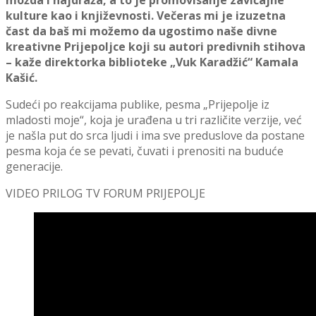
možda i najdraža, a to je promovisanje zavičajne
kulture kao i književnosti. Večeras mi je izuzetna
čast da baš mi možemo da ugostimo naše divne
kreativne Prijepolј
ce koji su autori predivnih stihova
– kaže direktorka biblioteke „Vuk Karadžić“ Kamala
Kašić.
Sudeći po reakcijama publike, pesma „Prijepolјe iz
mladosti moje“, koja je urađena u tri različite verzije, već
je našla put do srca lјudi i ima sve preduslove da postane
pesma koja će se pevati, čuvati i prenositi na buduće
generacije.
VIDEO PRILOG TV FORUM PRIJEPOLJE