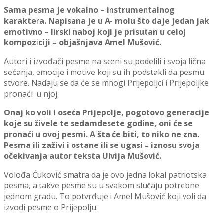
Sama pesma je vokalno – instrumentalnog
karaktera. Napisana je u A- molu što daje jedan jak
emotivno – lirski naboj koji je prisutan u celoj
kompoziciji – objašnjava Amel Mušović.
Autori i izvođači pesme na sceni su podelili i svoja lična
sećanja, emocije i motive koji su ih podstakli da pesmu
stvore. Nadaju se da će se mnogi Prijepolјci i Prijepolјke
pronaći u njoj.
Onaj ko voli i oseća Prijepolј
e, pogotovo generacije
koje su živele te sedamdesete godine, oni će se
pronaći u ovoj pesmi. A šta će biti, to niko ne zna.
Pesma ili zaživi i ostane ili se ugasi – iznosu svoja
očekivanja autor teksta Ulvija Mušović.
Volođa Ćuković smatra da je ovo jedna lokal patriotska
pesma, a takve pesme su u svakom slučaju potrebne
jednom gradu. To potvrđuje i Amel Mušović koji voli da
izvodi pesme o Prijepolјu.