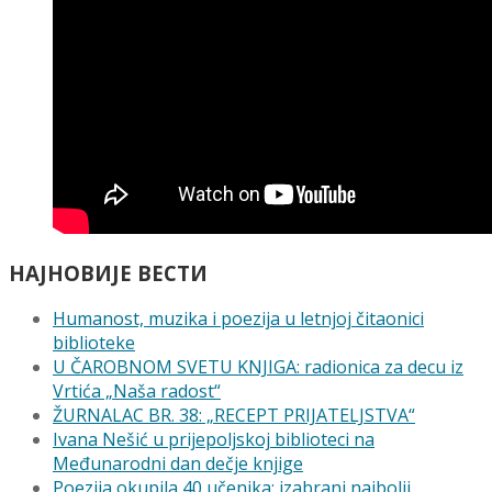
НАЈНОВИЈЕ ВЕСТИ
Humanost, muzika i poezija u letnjoj čitaonici
biblioteke
U ČAROBNOM SVETU KNЈIGA: radionica za decu iz
Vrtića „Naša radost“
ŽURNALAC BR. 38: „RECEPT PRIJATELЈSTVA“
Ivana Nešić u prijepolјskoj biblioteci na
Međunarodni dan dečje knjige
Poezija okupila 40 učenika: izabrani najbolјi