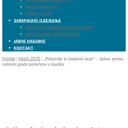
МИКЦ ИНФОБУС
ПУНКТ ЧАИР
ЗАВИЧАЈНО ОДЕЉЕЊЕ
ЛЕГАТИ И БИБЛИОТЕКЕ ЦЕЛИНЕ
ДИГИТАЛНА БИБЛИОТЕКА
ЈАВНЕ НАБАВКЕ
КОНТАКТ
Home
Vesti 2025
|
|
„Prijepolјe iz mladosti moje“ – lјubav prema
rodnom gradu pretočena u muziku