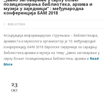
позиционирања библиотека, архива и
музеја у заједници“ : међународна
конференција БАМ 2018
BIBLIOTEKA
AUTHOR
Асоцијација информацијских стручњака – библиотекара,
архивиста и музеолога организатор је 10. међународне
конференцију БАМ 2018 Европске смјернице за сарадњу
библиотека,архива и музеја на тему: „Јавно заговарање у
сврху бољег позиционирања библиотека, архива и
Read
More
23
ОКТ