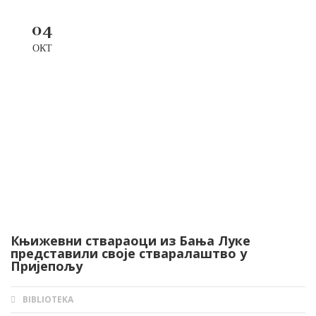
04
ОКТ
Књижевни ствараоци из Бања Луке
представили своје стваралаштво у
Пријепољу
BIBLIOTEKA
AUTHOR