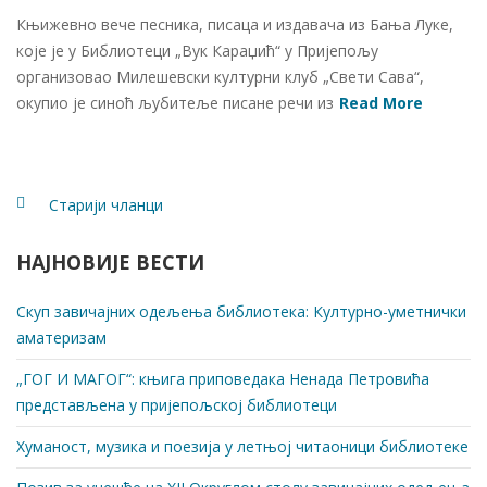
Књижевно вече песника, писаца и издавача из Бања Луке,
које је у Библиотеци „Вук Караџић“ у Пријепољу
организовао Милешевски културни клуб „Свети Сава“,
окупио је синоћ љубитеље писане речи из
Read More
Старији чланци
Кретање
НАЈНОВИЈЕ ВЕСТИ
чланака
Скуп завичајних одељења библиотека: Културно-уметнички
аматеризам
„ГОГ И МАГОГ“: књига приповедака Ненада Петровића
представљена у пријепољској библиотеци
Хуманост, музика и поезија у летњој читаоници библиотеке