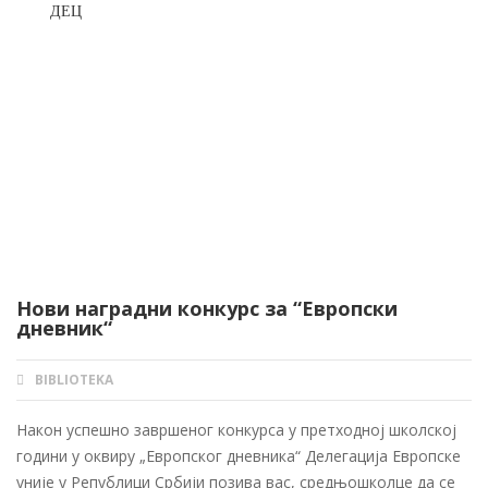
ДЕЦ
Нови наградни конкурс за “Европски
дневник“
BIBLIOTEKA
AUTHOR
Након успешно завршеног конкурса у претходној школској
години у оквиру „Европског дневника“ Делегација Европске
уније у Републици Србији позива вас, средњошколце да се