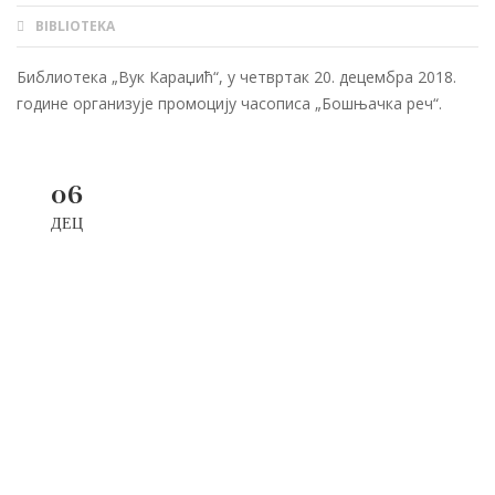
BIBLIOTEKA
AUTHOR
Библиотека „Вук Караџић“, у четвртак 20. децембра 2018.
године организује промоцију часописа „Бошњачка реч“.
06
ДЕЦ