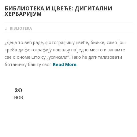
БИБЛИОТЕКА И ЦВЕЋЕ: ДИГИТАЛНИ
ХЕРБАРИЈУМ
BIBLIOTEKA
AUTHOR
„Деца то већ раде, фотографишу цвеће, биљке, само још
треба да фотографију пошаљу на једно место и запамте
све о ономе што су „усликали“. Тако ће дигитализовати
ботаничку башту свог
Read More
20
НОВ