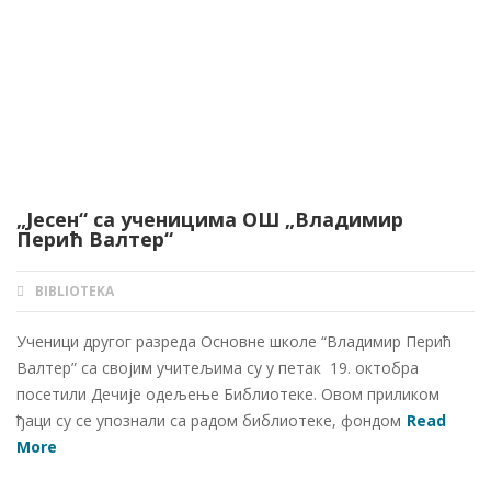
„Јесен“ са ученицима ОШ „Владимир
Перић Валтер“
BIBLIOTEKA
AUTHOR
Ученици другог разреда Основне школе “Владимир Перић
Валтер” са својим учитељима су у петак 19. октобра
посетили Дечије одељење Библиотеке. Овом приликом
ђаци су се упознали са радом библиотеке, фондом
Read
More