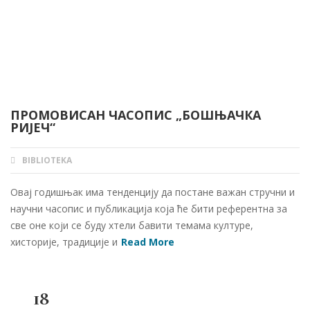
ПРОМОВИСАН ЧАСОПИС „БОШЊАЧКА
РИЈЕЧ“
BIBLIOTEKA
AUTHOR
Овај годишњак има тенденцију да постане важан стручни и
научни часопис и публикација која ће бити референтна за
све оне који се буду хтели бавити темама културе,
хисторије, традиције и
Read More
18