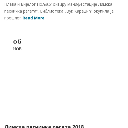
Плава и Бијелог Поља.У оквиру манифестације Лимска
песничка регата“, Библиотека „Вук Караџић“ окупила је
прошлог
Read More
06
НОВ
Лимска песничка регата 2018