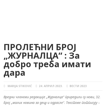
ПРОЛЕЋНИ БРОЈ
„ЖУРНАЛЦА“ : За
добро треба имати
дара
MARIJA STIKOVIĆ
24. АПРИЛ 2023.
ВЕСТИ 2023
AUTHOR
POSTED
CATEGORIES
ON
Вредни чланови редакције „Журналца“ приредили су нови, 32.
број „малих новина за децу и одрасле“. Текстове потписују –