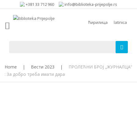
+381 33 712 960
info@biblioteka-prijepolje.rs
ћирилица
latinica
Home
|
Вести 2023
|
ПРОЛЕЋНИ БРОЈ „ЖУРНАЛЦА“
: За добро треба имати дара