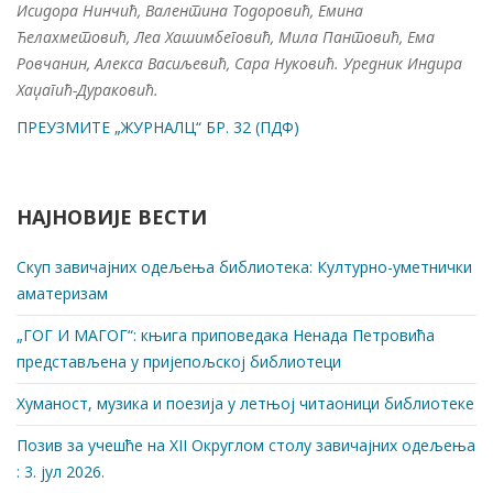
Исидора Нинчић, Валентина Тодоровић, Емина
Ћелахметовић, Леа Хашимбеговић, Мила Пантовић, Ема
Ровчанин, Алекса Васиљевић, Сара Нуковић. Уредник Индира
Хаџагић-Дураковић.
ПРЕУЗМИТЕ „ЖУРНАЛЦ“ БР. 32 (ПДФ)
НАЈНОВИЈЕ ВЕСТИ
Скуп завичајних одељења библиотека: Културно-уметнички
аматеризам
„ГОГ И МАГОГ“: књига приповедака Ненада Петровића
представљена у пријепољској библиотеци
Хуманост, музика и поезија у летњој читаоници библиотеке
Позив за учешће на XII Округлом столу завичајних одељења
: 3. јул 2026.