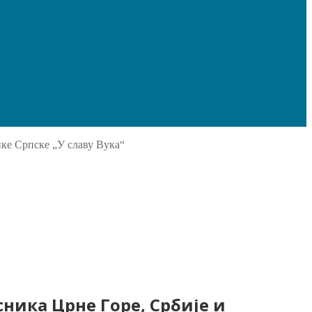
ке Српске „У славу Вука“
ника Црне Горе, Србије и