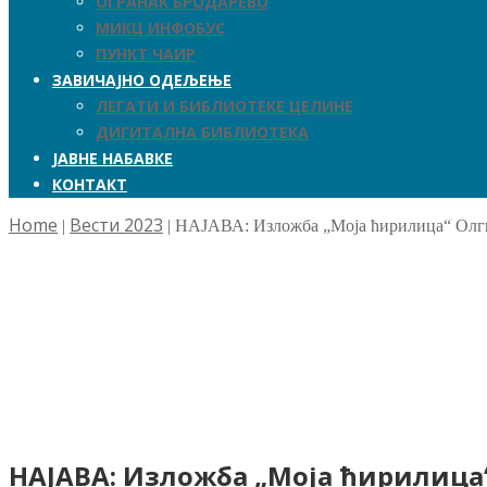
ОГРАНАК БРОДАРЕВО
МИКЦ ИНФОБУС
ПУНКТ ЧАИР
ЗАВИЧАЈНО ОДЕЉЕЊЕ
ЛЕГАТИ И БИБЛИОТЕКЕ ЦЕЛИНЕ
ДИГИТАЛНА БИБЛИОТЕКА
ЈАВНЕ НАБАВКЕ
КОНТАКТ
Home
Вести 2023
|
|
НАЈАВА: Изложба „Моја ћирилица“ Олгиц
НАЈАВА: Изложба „Моја ћирилица“