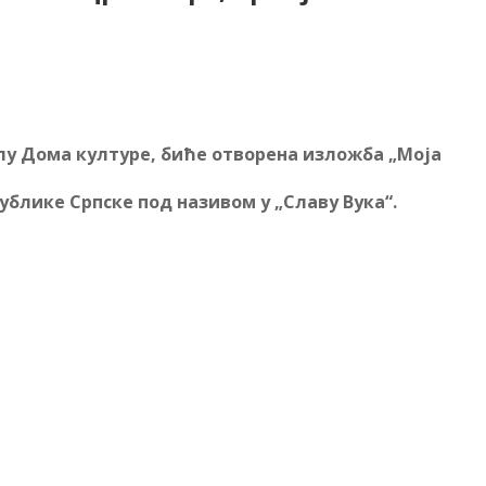
холу Дома културе, биће отворена изложба „Моја
публике Српске под називом у „Славу Вука“.