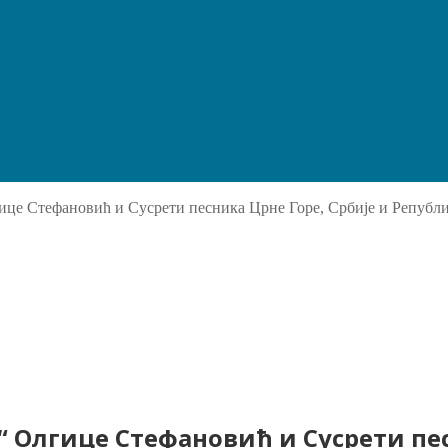
е Стефановић и Сусрети песника Црне Горе, Србије и Републи
 Олгице Стефановић и Сусрети пес