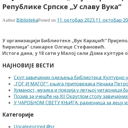
Републике Српске „У славу Вука“
Biblioteka
11. октобар 2023.
11. октобар 20
Author
Posted on
У организацији Библиотеке „Вук Караџић“ Пријепољ
ћирилица“ сликарке Олгице Стефановић.
Истога дана, у 18 сати у Малој сали Дома културе 
НАЈНОВИЈЕ ВЕСТИ
Скуп завичајних одељења библиотека: Културно
„ГОГ И МАГОГ“: књига приповедака Ненада Петр
Хуманост, музика и поезија у летњој читаоници 
Позив за учешће на XII Округлом столу завичајних 
У ЧАРОБНОМ СВЕТУ КЊИГА: радионица за децу из
Категорије
Uncategorized @sr