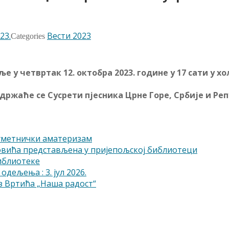
23.
Вести 2023
Categories
е у четвртак 12. октобра 2023. године у 17 сати у 
одржаће се Сусрети пјесника Црне Горе, Србије и Ре
-уметнички аматеризам
овића представљена у пријепољској библиотеци
библиотеке
одељења : 3. јул 2026.
 Вртића „Наша радост“