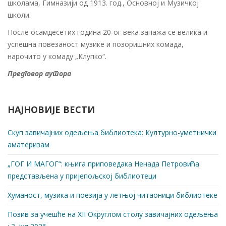
школама, Гимназији од 1913. год., Основној и Музичкој
школи.
После осамдесетих година 20-ог века запажа се велика и
успешна повезаност музике и позоришних комада,
нарочито у комаду „Клупко“.
Предговор аутора
НАЈНОВИЈЕ ВЕСТИ
Скуп завичајних одељења библиотека: Културно-уметнички
аматеризам
„ГОГ И МАГОГ“: књига приповедака Ненада Петровића
представљена у пријепољској библиотеци
Хуманост, музика и поезија у летњој читаоници библиотеке
Позив за учешће на XII Округлом столу завичајних одељења