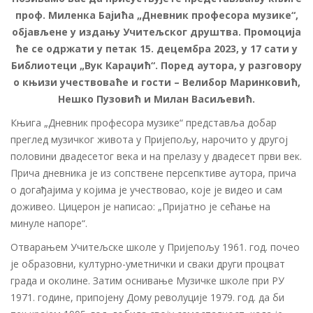
проф. Миленка Бајића „Дневник професора музике“,
објављене у издању Учитељског друштва. Промоција
ће се одржати у петак 15. децембра 2023, у 17 сати у
Библиотеци „Вук Караџић“.
Поред аутора, у разговору
о књизи учествоваће и гости – Велибор Маринковић,
Нешко Пузовић и Милан Васиљевић.
Књига „Дневник професора музике“ представља добар
преглед музичког живота у Пријепољу, нарочито у другој
половини двадесетог века и на прелазу у двадесет први век.
Прича дневника је из сопствене персепктиве аутора, прича
о догађајима у којима је учествовао, које је видео и сам
доживео. Цицерон је написао: „Пријатно је сећање на
минуле напоре“.
Отварањем Учитељске школе у Пријепољу 1961. год. почео
је образовни, културно-уметнички и сваки други процват
града и околине. Затим оснивање Музичке школе при РУ
1971. године, припојену Дому револуције 1979. год. да би