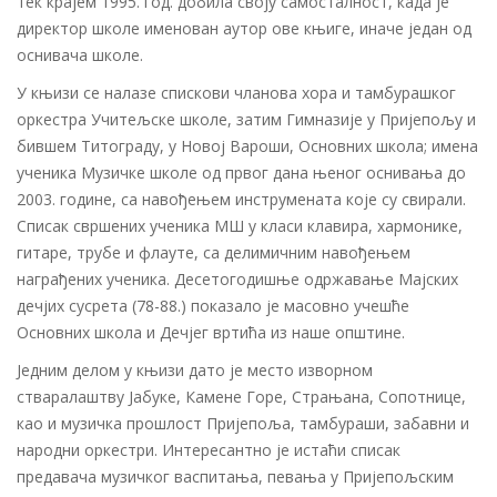
тек крајем 1995. год. добила своју самосталност, када је
директор школе именован аутор ове књиге, иначе један од
оснивача школе.
У књизи се налазе спискови чланова хора и тамбурашког
оркестра Учитељске школе, затим Гимназије у Пријепољу и
бившем Титограду, у Новој Вароши, Основних школа; имена
ученика Музичке школе од првог дана њеног оснивања до
2003. године, са навођењем инструмената које су свирали.
Списак свршених ученика МШ у класи клавира, хармонике,
гитаре, трубе и флауте, са делимичним навођењем
награђених ученика. Десетогодишње одржавање Мајских
дечјих сусрета (78-88.) показало је масовно учешће
Основних школа и Дечјег вртића из наше општине.
Једним делом у књизи дато је место изворном
стваралаштву Јабуке, Камене Горе, Страњана, Сопотнице,
као и музичка прошлост Пријепоља, тамбураши, забавни и
народни оркестри. Интересантно је истаћи списак
предавача музичког васпитања, певања у Пријепољским