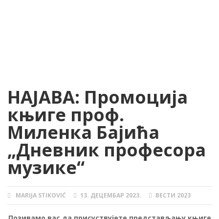
НАЈАВА: Промоција
књиге проф.
Миленка Бајића
„Дневник професора
музике“
MARIJA STIKOVIĆ
13. ДЕЦЕМБАР 2023.
ВЕСТИ 2023
AUTHOR
POSTED
CATEGORIES
ON
Позивамо вас да присуствујете представљању књиге