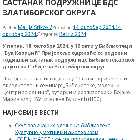
САСТАНАК ПОДРУЖНИЦЕ БДС
ЗЛАТИБОРСКОГ ОКРУГА
Marija Stiković
14. октобар 2024.
14.
Author
Posted on
октобар 2024.
Вести 2024
Categories
У петак, 18. октобра 2024. у 10 сати у Библиотеци
“Вук Караџић” Пријепоље одржаће се редовни
годишњи састанак подружнице Библиотекарског
друштва Србије за Златиборски округ.
Поред састанка, истог дана у 11 сати одржаће се и
Акредитовани семинар: „Библиотеке, модерни
центри заједница”, ауторки и реализаторки Бојане
Маринчић (НБУ) и Јелене Вучинић (НБС).
НАЈНОВИЈЕ ВЕСТИ
Скуп завичајних одељења библиотека:
Културно-уметнички аматеризам
„ГОГ И МАГОГ“: књига приповедака Ненада