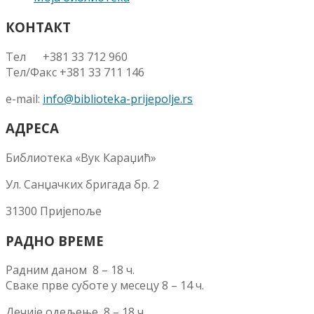
КОНТАКТ
Тел +381 33 712 960
Тел/Факс +381 33 711 146
e-mail:
info@biblioteka-prijepolje.rs
АДРЕСА
Библиотека «Вук Караџић»
Ул. Санџачких бригада бр. 2
31300 Пријепоље
РАДНО ВРЕМЕ
Радним даном 8 – 18 ч.
Сваке прве суботе у месецу 8 – 14 ч.
Дечије одељење 8 – 18 ч.