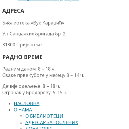
АДРЕСА
Библиотека «Вук Караџић»
Ул. Санџачких бригада бр. 2
31300 Пријепоље
РАДНО ВРЕМЕ
Радним даном 8 – 18 ч.
Сваке прве суботе у месецу 8 – 14 ч.
Дечије одељење 8 – 18 ч.
Огранак у Бродареву 9-15 ч.
НАСЛОВНА
О НАМА
О БИБЛИОТЕЦИ
АДРЕСАР ЗАПОСЛЕНИХ
ДОНАТОРИ