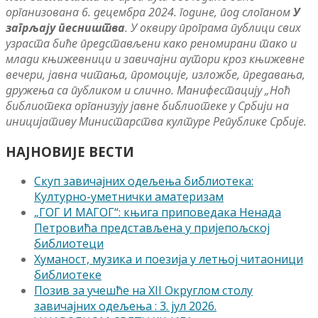
организована 6. децембра 2024. године, под слоганом
У
загрљају песништва
. У оквиру програма публици свих
узраста биће представљени како реномирани тако и
млади књижевници и завичајни аутори кроз књижевне
вечери, јавна читања, промоције, изложбе, предавања,
дружења са публиком и слично. Манифестацију „Ноћ
библиотека организују јавне библиотеке у Србији на
иницијативу Министарства културе Републике Србије.
НАЈНОВИЈЕ ВЕСТИ
Скуп завичајних одељења библиотека:
Културно-уметнички аматеризам
„ГОГ И МАГОГ“: књига приповедака Ненада
Петровића представљена у пријепољској
библиотеци
Хуманост, музика и поезија у летњој читаоници
библиотеке
Позив за учешће на XII Округлом столу
завичајних одељења : 3. јул 2026.