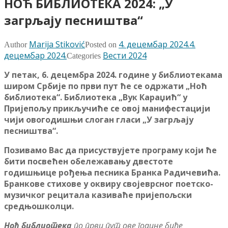
НОЋ БИБЛИОТЕКА 2024: „У
загрљају песништва“
Marija Stiković
4. децембар 2024.
4.
Author
Posted on
децембар 2024.
Вести 2024
Categories
У петак, 6. децембра 2024. године у библиотекама
широм Србије по први пут ће се одржати „Ноћ
библиотека“. Библиотека „Вук Караџић“ у
Пријепољу прикључиће се овој манифестацији
чији овогодишњи слоган гласи „У загрљају
песништва“.
Позивамо Вас да присуствујете програму који ће
бити посвећен обележавању двестоте
годишњице рођења песника Бранка Радичевића.
Бранкове стихове у оквиру својеврсног поетско-
музичког рецитала казиваће пријепољски
средњошколци.
Ноћ библиотека
по први пут ове године биће