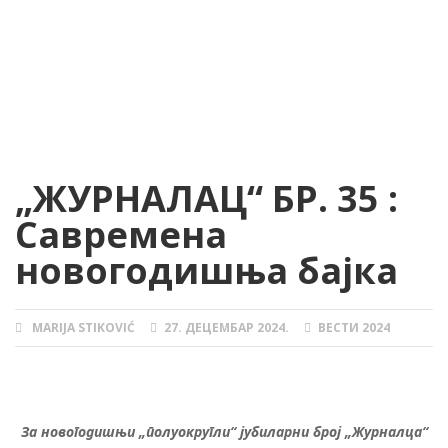
„ЖУРНАЛАЦ“ БР. 35 :
Савремена
новогодишња бајка
MARIJA STIKOVIĆ
27. ДЕЦЕМБАР 2024.
ВЕСТИ 2024
AUTHOR
POSTED
CATEGORIES
ON
.
За новогодишњи „полуокругли“ јубиларни број „Журналца“