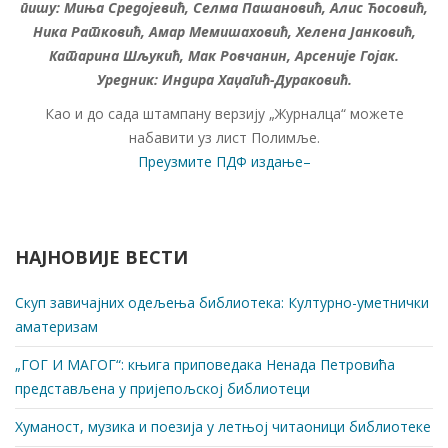
пишу: Миња Средојевић, Селма Пашановић, Алис Ћосовић,
Ника Ратковић, Амар Мемишаховић, Хелена Јанковић,
Катарина Шљукић, Мак Ровчанин, Арсеније Гојак.
Уредник: Индира Хаџагић-Дураковић.
Као и до сада штампану верзију „Журналца“ можете
набавити уз лист Полимље.
Преузмите ПДФ издање–
НАЈНОВИЈЕ ВЕСТИ
Скуп завичајних одељења библиотека: Културно-уметнички
аматеризам
„ГОГ И МАГОГ“: књига приповедака Ненада Петровића
представљена у пријепољској библиотеци
Хуманост, музика и поезија у летњој читаоници библиотеке