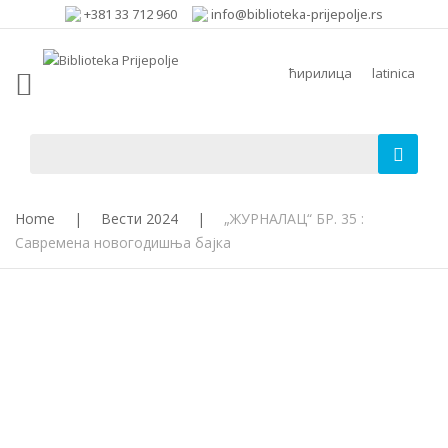
+381 33 712 960
info@biblioteka-prijepolje.rs
ћирилица
latinica
Home
|
Вести 2024
|
„ЖУРНАЛАЦ“ БР. 35 :
Савремена новогодишња бајка