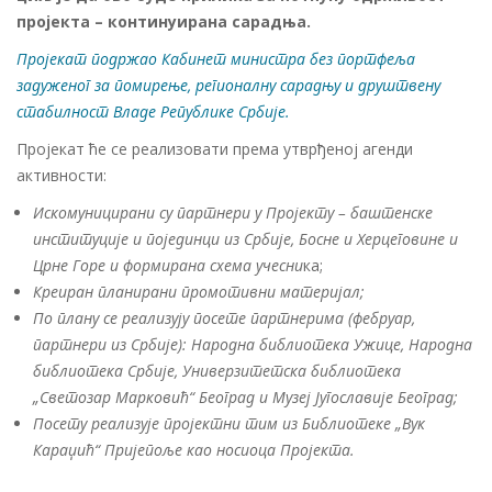
пројекта – континуирана сарадња.
Пројекат подржао Кабинет министра без портфеља
задуженог за помирење, регионалну сарадњу и друштвену
стабилност Владе Републике Србије.
Пројекат ће се реализовати према утврђеној агенди
активности:
Искомуницирани су партнери у Пројекту – баштенске
институције и појединци из Србије, Босне и Херцеговине и
Црне Горе и формирана схема учесни
ка;
Креиран планирани промотивни материјал;
По плану се реализују посете партнерима (фебруар,
партнери из Србије): Народна библиотека Ужице, Народна
библиотека Србије, Универзитетска библиотека
„Светозар Марковић“ Београд и Музеј Југославије Београд;
Посету реализује пројектни тим из Библиотеке „Вук
Караџић“ Пријепоље као носиоца Пројекта.