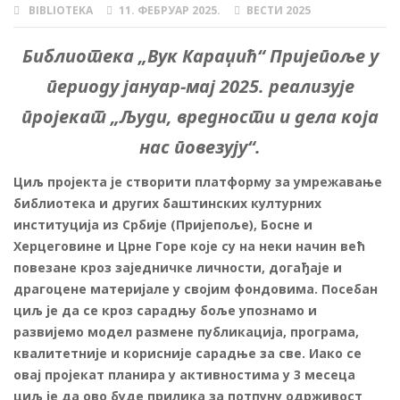
BIBLIOTEKA
11. ФЕБРУАР 2025.
ВЕСТИ 2025
AUTHOR
POSTED
CATEGORIES
ON
Библиотека „Вук Караџић“ Пријепоље у
периоду јануар-мај 2025. реализује
пројекат „Људи, вредности и дела која
нас повезују“.
Циљ пројекта је створити платформу за умрежавање
библиотека и других баштинских културних
институција из Србије (Пријепоље), Босне и
Херцеговине и Црне Горе које су на неки начин већ
повезане кроз заједничке личности, догађаје и
драгоцене материјале у својим фондовима. Посебан
циљ је да се кроз сарадњу боље упознамо и
развијемо модел размене публикација, програма,
квалитетније и корисније сарадње за све. Иако се
овај пројекат планира у активностима у 3 месеца
циљ је да ово буде прилика за потпуну одрживост