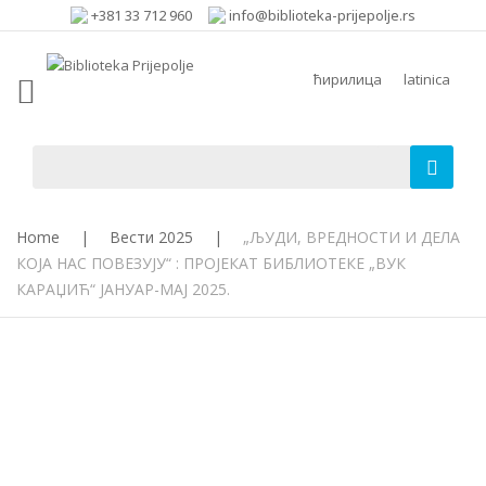
+381 33 712 960
info@biblioteka-prijepolje.rs
ћирилица
latinica
Home
|
Вести 2025
|
„ЉУДИ, ВРЕДНОСТИ И ДЕЛА
КОЈА НАС ПОВЕЗУЈУ“ : ПРОЈЕКАТ БИБЛИОТЕКЕ „ВУК
КАРАЏИЋ“ ЈАНУАР-МАЈ 2025.