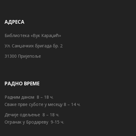
АДРЕСА
Библиотека «Вук Караџић»
Ул. Санџачких бригада бр. 2
31300 Пријепоље
РАДНО ВРЕМЕ
Радним даном 8 – 18 ч.
Сваке прве суботе у месецу 8 – 14 ч.
Дечије одељење 8 – 18 ч.
Огранак у Бродареву 9-15 ч.