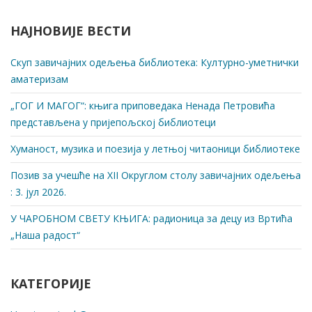
НАЈНОВИЈЕ ВЕСТИ
Скуп завичајних одељења библиотека: Културно-уметнички
аматеризам
„ГОГ И МАГОГ“: књига приповедака Ненада Петровића
представљена у пријепољској библиотеци
Хуманост, музика и поезија у летњој читаоници библиотеке
Позив за учешће на XII Округлом столу завичајних одељења
: 3. јул 2026.
У ЧАРОБНОМ СВЕТУ КЊИГА: радионица за децу из Вртића
„Наша радост“
КАТЕГОРИЈЕ