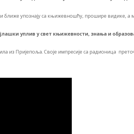
ни ближе упознају са књижевношћу, прошире видике, а 
ајлашки уплив у свет књижевности, знања и образо
ила из Пријепоља. Своје импресије са радионица преточио