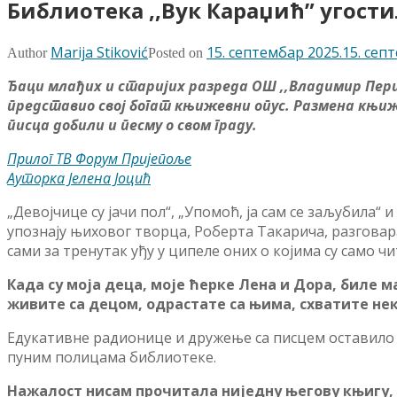
Библиотека ,,Вук Караџић” угости
Marija Stiković
15. септембар 2025.
15. сеп
Author
Posted on
Ђаци млађих и старијих разреда ОШ ,,Владимир Перић
представио свој богат књижевни опус. Размена књиже
писца добили и песму о свом граду.
Прилог ТВ Форум Пријепоље
Ауторка Јелена Јоцић
„Девојчице су јачи пол“, „Упомоћ, ја сам се заљубила“ и
упознају њиховог творца, Роберта Такарича, разговара
сами за тренутак уђу у ципеле оних о којима су само 
Када су моја деца, моје ћерке Лена и Дора, биле м
живите са децом, одрастате са њима, схватите нек
Едукативне радионице и дружење са писцем оставило ј
пуним полицама библиотеке.
Нажалост нисам прочитала ниједну његову књигу, 