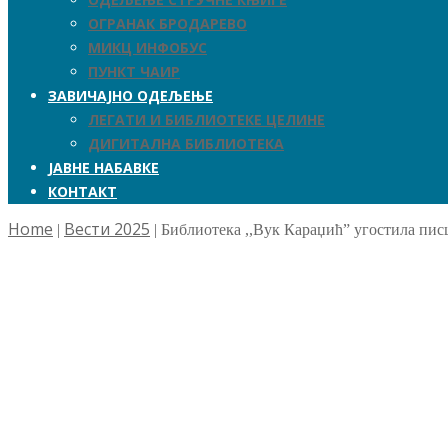
ОГРАНАК БРОДАРЕВО
МИКЦ ИНФОБУС
ПУНКТ ЧАИР
ЗАВИЧАЈНО ОДЕЉЕЊЕ
ЛЕГАТИ И БИБЛИОТЕКЕ ЦЕЛИНЕ
ДИГИТАЛНА БИБЛИОТЕКА
ЈАВНЕ НАБАВКЕ
КОНТАКТ
Home
Вести 2025
|
|
Библиотека ,,Вук Караџић” угостила писц