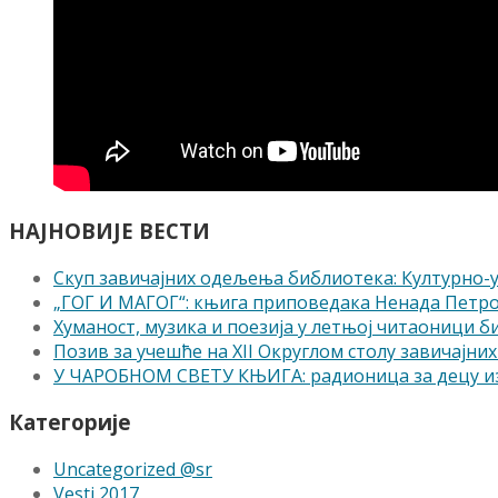
НАЈНОВИЈЕ ВЕСТИ
Скуп завичајних одељења библиотека: Културно
„ГОГ И МАГОГ“: књига приповедака Ненада Петр
Хуманост, музика и поезија у летњој читаоници 
Позив за учешће на XII Округлом столу завичајних 
У ЧАРОБНОМ СВЕТУ КЊИГА: радионица за децу из
Категорије
Uncategorized @sr
Vesti 2017