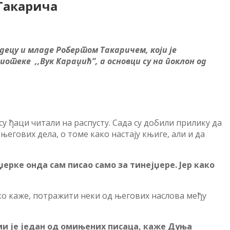
 Такарича
децу и младе Робертом Такаричем, који је
отеке ,,Вук Караџић”, а основци су на поклон од
е су ђаци читали на распусту. Сада су добили прилику да
егових дела, о томе како настају књиге, али и да
џерке онда сам писао само за тинејџере. Јер како
ако каже, потражити неки од његових наслова међу
ми је један од омињених писаца, каже Дуња