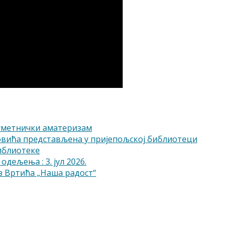
-уметнички аматеризам
овића представљена у пријепољској библиотеци
библиотеке
одељења : 3. јул 2026.
 Вртића „Наша радост“