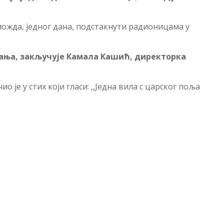
можда, једног дана, подстакнути радионицама у
вања, закључује Камала Кашић, директорка
 је у стих који гласи: ,,Једна вила с царског поља