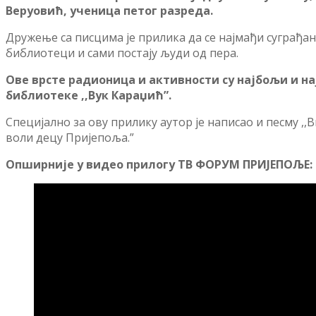
Веруовић, ученица петог разреда.
Дружење са писцима је прилика да се најмађи суграђа
библиотеци и сами постају људи од пера.
Ове врсте радионица и активности су најбољи и н
библиотеке ,,Вук Караџић”.
Специјално за ову прилику аутор је написао и песму ,,В
воли децу Пријепоља.”
Опширније у видео прилогу ТВ ФОРУМ ПРИЈЕПОЉЕ: