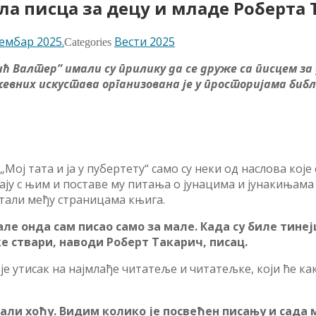
ла писцa за децу и младе Роберта
тембар 2025.
Вести 2025
Categories
 Валтер” имали су прилику да се друже са писцем за 
вних искустава организована је у просторијама библи
 „Мој тата и ја у пубертету“ само су неки од наслова кој
ју с њим и поставе му питања о јунацима и јунакињама њ
читали међу страницама књига.
але онда сам писао само за мале. Када су биле тинеј
е ствари, наводи Роберт Такарич, писац.
е утисак на најмлађе читатеље и читатељке, који ће к
али хоћу. Видим колико је посвећен писању и сада 