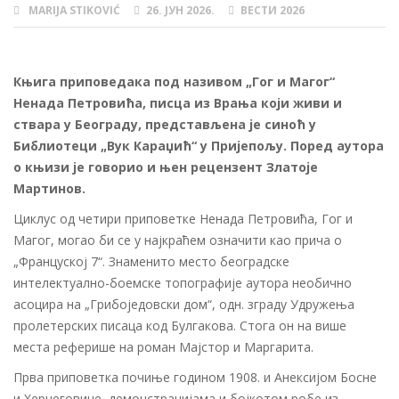
MARIJA STIKOVIĆ
26. ЈУН 2026.
ВЕСТИ 2026
AUTHOR
POSTED
CATEGORIES
ON
.
Књига приповедака под називом „Гог и Магог“
Ненада Петровића, писца из Врања који живи и
ствара у Београду, представљена је синоћ у
Библиотеци „Вук Караџић“ у Пријепољу. Поред аутора
о књизи је говорио и њен рецензент Златоје
Мартинов.
Циклус од четири приповетке Ненада Петровића, Гог и
Магог, могао би се у најкраћем означити као прича о
„Француској 7“. Знаменито место београдске
интелектуално-боемске топографије аутора необично
асоцира на „Грибоједовски дом“, одн. зграду Удружења
пролетерских писаца код Булгакова. Стога он на више
места реферише на роман Мајстор и Маргарита.
Прва приповетка почиње годином 1908. и Анексијом Босне
и Херцеговине, демонстрацијама и бојкотом робе из