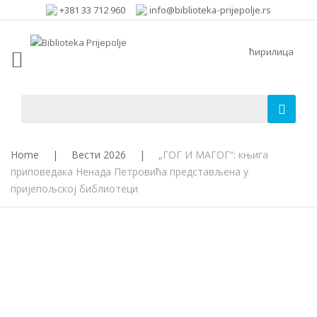
+381 33 712 960
info@biblioteka-prijepolje.rs
ћирилица
Home
|
Вести 2026
|
„ГОГ И МАГОГ“: књига
приповедака Ненада Петровића представљена у
пријепољској библиотеци