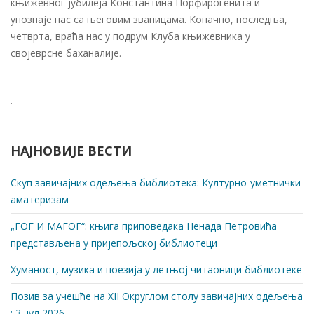
књижевног јубилеја Константина Порфирогенита и
упознаје нас са његовим званицама. Коначно, последња,
четврта, враћа нас у подрум Клуба књижевника у
својеврсне баханалије.
.
.
НАЈНОВИЈЕ ВЕСТИ
Скуп завичајних одељења библиотека: Културно-уметнички
аматеризам
„ГОГ И МАГОГ“: књига приповедака Ненада Петровића
представљена у пријепољској библиотеци
Хуманост, музика и поезија у летњој читаоници библиотеке
Позив за учешће на XII Округлом столу завичајних одељења
: 3. јул 2026.