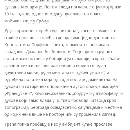
суседне Монархије. Потом следи поглавље о јулској кризи
1914. године, односно о дану проглашења опште
мобилизације у Србији.
Друга приповест пребацује читаоца у касне осамдесете
године прошлог столећа, где пратимо један дан живота
Константина Порфирогенита, знаменитог песника и
сарадника Државне безбедности. То је време крупних
политичких потреса у Србији и Југославији, а кроз сећање
главног лика и његове разговоре открива се један
друштвени миље, један менталитет („Круг двојке“) и
одређена политика која од тада постаје доминантна. На
духовит и сатирично опори начин аутор описује амбијент
„Француске 7“, Клуб књижевника, „подрумску атмосферу“ и
духове који тамо владају. Штиво проводи читаоца кроз
топографију Београда осамдесетих, са улицама и местима
од којих нека више не постоје или су променила изглед.
Трећа прича пребацује нас у амбијент кућне прославе