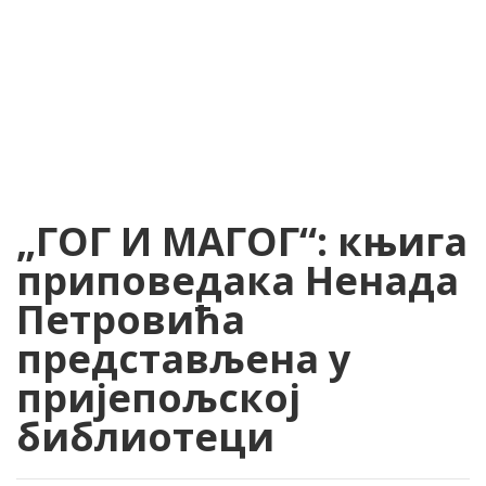
„ГОГ И МАГОГ“: књига
приповедака Ненада
Петровића
представљена у
пријепољској
библиотеци