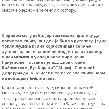
који се препричавају, остају записани у овој књизи и
сведоче о једном времену и простору.
С правом могу рећи, јер сам имала прилику да
прочитам књигу још док је била у рукопису, једна
топла људска прича која осликава сећања
ауторке на неки ранији период и свака страница
и реч исписана у овој књизи мирише на
Пријепоље – истакла је в.д. директорке
Библиотеке „Вук Караџић“ Марија Свичевић
додајући да јој је част што ће се ова књига наћи
на полицама библиотеке.
Када књижевност успева да инкорпорира у себе
много људи и да се они препознају у томе онда у
томе треба препознати општу вредност не само
локалну, сматра руководитељка Завичајног одељења