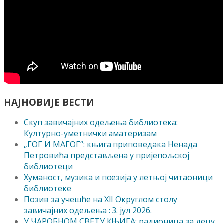
НАЈНОВИЈЕ ВЕСТИ
Скуп завичајних одељења библиотека:
Културно-уметнички аматеризам
„ГОГ И МАГОГ“: књига приповедака Ненада
Петровића представљена у пријепољској
библиотеци
Хуманост, музика и поезија у летњој читаоници
библиотеке
Позив за учешће на XII Округлом столу
завичајних одељења : 3. јул 2026.
У ЧАРОБНОМ СВЕТУ КЊИГА: радионица за децу