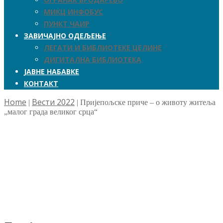
МИКЦ ИНФОБУС
ПУНКТ ЧАИР
ЗАВИЧАЈНО ОДЕЉЕЊЕ
ЛЕГАТИ И БИБЛИОТЕКЕ ЦЕЛИНЕ
ДИГИТАЛНА БИБЛИОТЕКА
ЈАВНЕ НАБАВКЕ
КОНТАКТ
Home
Вести 2022
|
|
Пријепољске приче – о животу житеља
„малог града великог срца“