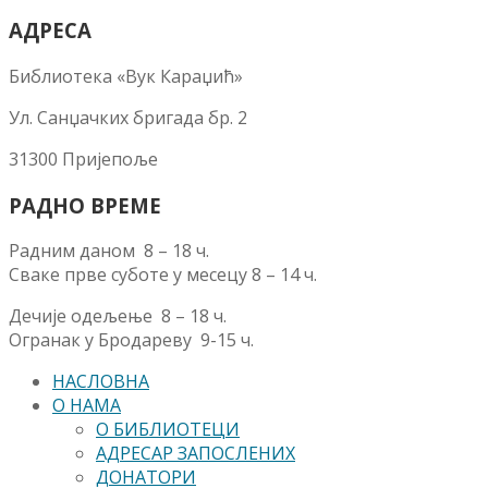
АДРЕСА
Библиотека «Вук Караџић»
Ул. Санџачких бригада бр. 2
31300 Пријепоље
РАДНО ВРЕМЕ
Радним даном 8 – 18 ч.
Сваке прве суботе у месецу 8 – 14 ч.
Дечије одељење 8 – 18 ч.
Огранак у Бродареву 9-15 ч.
НАСЛОВНА
О НАМА
О БИБЛИОТЕЦИ
АДРЕСАР ЗАПОСЛЕНИХ
ДОНАТОРИ