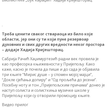
Библиотеке „Вук Караџић“ Хадија Кријешторац.
.
Треба ценити сваког ствараоца из било које
области, јер они су ти који пуне резервоар
духовних и свих других вредности неког простора
– додаје Хадија Кријешторац.
Сабрија Рачић Хаџимуртезић радни век провела је
као професорка књижевности у Пријепољу. Како
каже, касно је почела да пише и до сада је објавила
три књиге “Мирис душе – у спомен мојој мајци”,
“Докле сјећања допиру” и “Од прољећа до јесени”.
Посебну ноту и тон „Пријепољским причама“ донео је
наступ солиста и солисткиња музичке школе у
Пријепољу који су отворили промоцију књиге.
Видео прилог