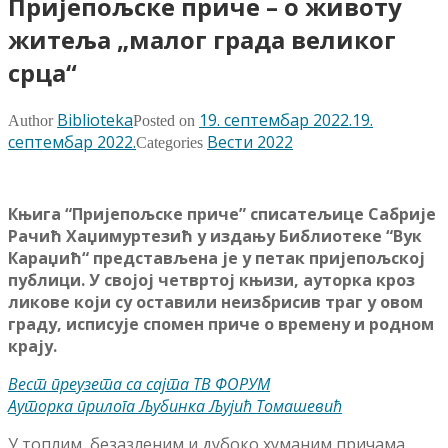
Пријепољске приче – о животу
житеља „малог града великог
срца“
Biblioteka
19. септембар 2022.
19.
Author
Posted on
септембар 2022.
Вести 2022
Categories
Књига “Пријепољске приче” списатељице Сабрије
Рачић Хаџимуртезић у издању Библиотеке “Вук
Караџић“ представљена је у петак пријепољској
публици. У својој четвртој књизи, ауторка кроз
ликове који су оставили неизбрисив траг у овом
граду, исписује спомен приче о времену и родном
крају.
Вест преузета са сајта ТВ ФОРУМ
Ауторка прилога Љубинка Љујић Томашевић
У топлим, безазленим и дубоко хуманим причама,