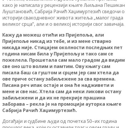
како је написала у рецензији књиге Љиљана Пешикан
Љуштановић, Сабрија Рачић Хаџимуртезић сведочи о
историји свакодневног живота житеља „малог града
великог срца”, али и о великој историји свог завичаја.
Кажу да можеш отићи из Пријепоља, али
Пријепоље никад из тебе, и из мене стварно
никада није. Стицајем околности последњих пет
година нисам била у Пријепољу и тако сам се
пожелела. Прошетала сам мало градом да видим
све оно што волим и памтим. Ову књигу сам
писала баш са гуштом и срцем јер сам хтела да
ове приче остану забиљежене за сва времена.
Писана реч ипак остаје и она ће надживети и
мене и све нас. Хтела сам да неки ликови остану
забиљежени и да их не прекрије прашина
заборава – рекла је на промоцији ауторка књиге
Сабрија Рачић Хаџимуртезић.
Догађаји и судбине људи од почетка 50–их година
прошлог века, који су оставили траг у овом граду и