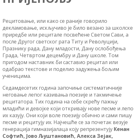
Рецитовање, или како се раније говорило
декламовање, искључиво је било везано за школске
приредбе или рецитале посвећене Светом Сави, а
после Другог светског рата Титу и Револуцији,
Празнику рада, Дану младости, Дану ослобођења
Града, Четвртом децембру и Дану школе. Том
пригодом наставник би саставио рецитал или
одабрао текстове и поделио задужења бољим
ученицима.
Седамдесетих година започиње систематичније
неговање лепог казивања поезије и такмичење
рецитатора. Тих година на себе скрећу пажњу
младићи и девојке који откривају нове песме и лепо
их казују. Они који воле поезију обично и сами пишу
песме и рецитују их. Најчешће се за почетак везује
генерација гимназијалаца коју репрезентују
Кенан
Софтић, Јово Љуштановић, Алекса Зејак,