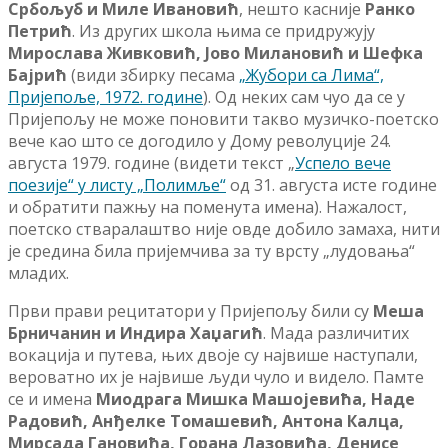
Србољуб и Миле Ивановић
, нешто касније
Ранко
Петрић
. Из других школа њима се придружују
Мирослава Живковић, Јово Милановић и Шефка
Бајрић
(види збирку песама
„Жубори са Лима“,
Пријепоље, 1972. године
). Од неких сам чуо да се у
Пријепољу не може поновити такво музичко-поетско
вече као што се догодило у Дому револуције 24.
августа 1979. године (видети текст „
Успело вече
поезије“ у листу „Полимље“
од 31. августа исте године
и обратити пажњу на поменута имена). Нажалост,
поетско стваралаштво није овде добило замаха, нити
је средина била пријемчива за ту врсту „лудовања“
младих.
Први прави рецитатори у Пријепољу били су
Меша
Брничанин
и
Индира
Хаџагић
. Мада различитих
вокација и путева, њих двоје су највише наступали,
вероватно их је највише људи чуло и видело. Памте
се и имена
Миодрага
Мишка
Машојевића
,
Наде
Радовић
,
Анђелке
Томашевић
,
Антона
Калца
,
Мирсада
Гановића
,
Горана
Лазовића
,
Денисе