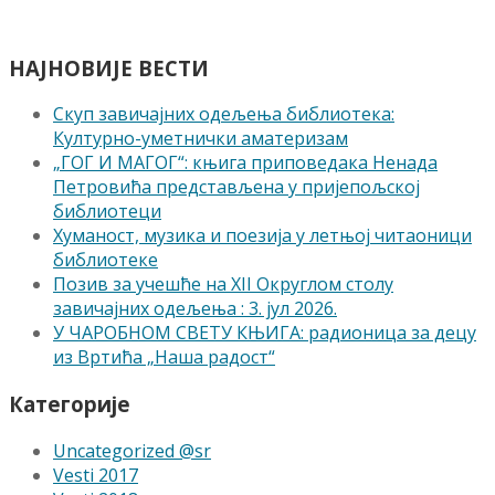
НАЈНОВИЈЕ ВЕСТИ
Скуп завичајних одељења библиотека:
Културно-уметнички аматеризам
„ГОГ И МАГОГ“: књига приповедака Ненада
Петровића представљена у пријепољској
библиотеци
Хуманост, музика и поезија у летњој читаоници
библиотеке
Позив за учешће на XII Округлом столу
завичајних одељења : 3. јул 2026.
У ЧАРОБНОМ СВЕТУ КЊИГА: радионица за децу
из Вртића „Наша радост“
Категорије
Uncategorized @sr
Vesti 2017