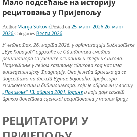
Мало подсећање на историју
рецитовања у Пријепољу
Marija Stiković
25. март 2026.
26. март
Author
Posted on
2026.
Вести 2026
Categories
У четвртак, 26. марта 2026. у организацији Библиотеке
„Вук Караџић“ одржаће се Општинска смотра
рецитатора за ученике основних и средњих школа.
Надметање у лепом казивању стихова код нас има
вишедеценијску традицију. Ово је лепа прилика да се
подсетимо на текст Вујице Бојовића, професора
књижевности и библиотекара, који је објављен у листу
„Полимље“ 13. априла 2001. године
и који даје сажет
приказ почетака сценског рецитовања у нашем граду.
РЕЦИТАТОРИ У
ПРИЈЕПОЉУ