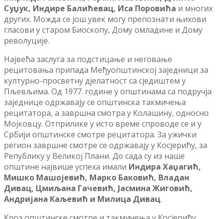
Суџук
,
Индире
Балићевац
,
Иса
Поровића
и многих
других. Можда се још увек могу препознати њихови
гласови у старом Биоскопу, Дому омладине и Дому
револуције.
Највећа заслуга за подстицање и неговање
рецитовања припада Међуопштинској заједници за
културно-просветну дјелатност са сједиштем у
Пљевљима. Од 1977. године у општинама са подручја
заједнице одржавају се општинска такмичења
рецитатора, а завршна смотра у Колашину, односно
Мојковцу. Отприлике у исто време спроводе се и у
Србији општинске смотре рецитатора. За ужички
регион завршне смотре се одржавају у Косјерићу, за
Републику у Великој Плани. До сада су из наше
општине највише успеха имали
Индира
Хаџагић
,
Мишко
Машојевић
,
Марко
Баковић
,
Владан
Дивац
,
Цми
љ
ана
Гачевић
,
Јасмина
Жиговић
,
Андријана
Каљевић
и
Милица
Дивац
.
Кроз општинске смотре и такмичења у Косјерићу,