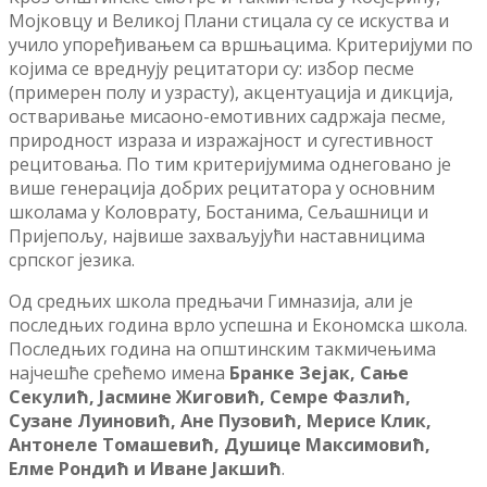
Мојковцу и Великој Плани стицала су се искуства и
учило упоређивањем са вршњацима. Критеријуми по
којима се вреднују рецитатори су: избор песме
(примерен полу и узрасту), акцентуација и дикција,
остваривање мисаоно-емотивних садржаја песме,
природност израза и изражајност и сугестивност
рецитовања. По тим критеријумима однеговано је
више генерација добрих рецитатора у основним
школама у Коловрату, Бостанима, Сељашници и
Пријепољу, највише захваљујући наставницима
српског језика.
Од средњих школа предњачи Гимназија, али је
последњих година врло успешна и Економска школа.
Последњих година на општинским такмичењима
најчешће срећемо имена
Бранке
Зејак
,
Сање
Секулић
,
Јасмине
Жиговић
,
Семре
Фазлић
,
Сузане
Луиновић
,
Ане
Пузовић
,
Мерисе
Клик
,
Антонеле
Томашевић
,
Душице
Максимовић
,
Елме
Рондић
и
Иване
Јакшић
.