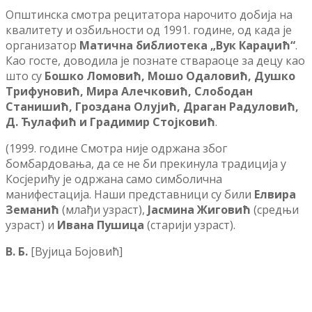
Општинска смотра рецитатора нарочито добија на
квалитету и озбиљности од 1991. године, од када је
организатор
Матична
библиотека
„
Вук
Караџић
“
.
Као госте, доводила је познате ствараоце за децу као
што су
Бошко
Ломовић
,
Мошо
Одаловић
,
Душко
Трифуновић
,
Мира
Алечковић
,
Слободан
Станишић
,
Гроздана
Олујић
,
Драган
Радуловић
,
Д
. Ћ
улафић
и
Градимир
Стојковић
.
(1999. године Смотра није одржана због
бомбардовања, да се не би прекинула традиција у
Косјерићу је одржана само симболична
манифестација. Наши представници су били
Елвира
Земанић
(млађи узраст),
Јасмина
Жиговић
(средњи
узраст) и
Ивана
Пушица
(старији узраст).
В. Б.
[Вујица Бојовић]
.