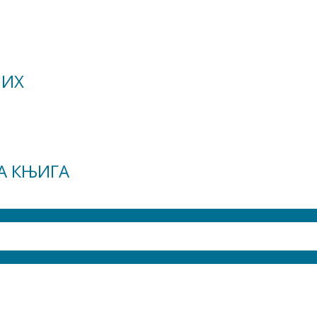
НИХ
А КЊИГА