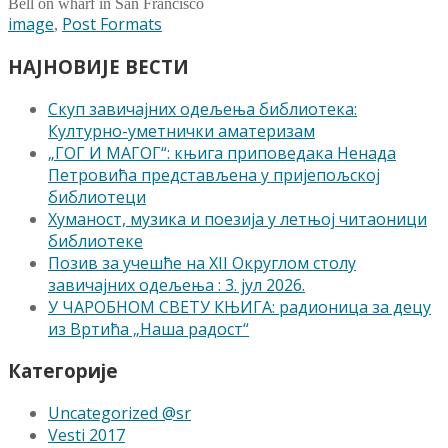
Bell on wharf in San Francisco
Tags
image
Post Formats
,
НАЈНОВИЈЕ ВЕСТИ
Скуп завичајних одељења библиотека:
Културно-уметнички аматеризам
„ГОГ И МАГОГ“: књига приповедака Ненада
Петровића представљена у пријепољској
библиотеци
Хуманост, музика и поезија у летњој читаоници
библиотеке
Позив за учешће на XII Округлом столу
завичајних одељења : 3. јул 2026.
У ЧАРОБНОМ СВЕТУ КЊИГА: радионица за децу
из Вртића „Наша радост“
Категорије
Uncategorized @sr
Vesti 2017