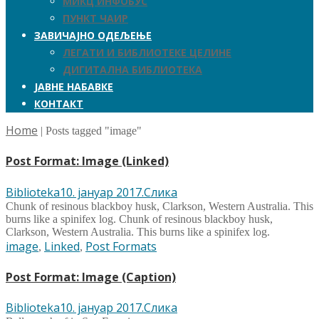
МИКЦ ИНФОБУС
ПУНКТ ЧАИР
ЗАВИЧАЈНО ОДЕЉЕЊЕ
ЛЕГАТИ И БИБЛИОТЕКЕ ЦЕЛИНЕ
ДИГИТАЛНА БИБЛИОТЕКА
ЈАВНЕ НАБАВКЕ
КОНТАКТ
Home
|
Posts tagged "image"
Post Format: Image (Linked)
Author
Posted
Format
Biblioteka
10. јануар 2017.
Слика
on
Chunk of resinous blackboy husk, Clarkson, Western Australia. This
burns like a spinifex log. Chunk of resinous blackboy husk,
Clarkson, Western Australia. This burns like a spinifex log.
Tags
image
Linked
Post Formats
,
,
Post Format: Image (Caption)
Author
Posted
Format
Biblioteka
10. јануар 2017.
Слика
on