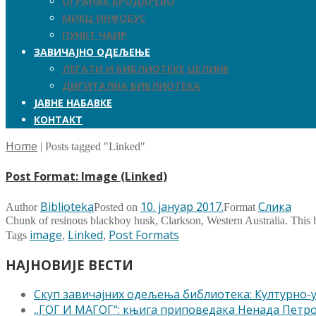
ОГРАНАК БРОДАРЕВО
МИКЦ ИНФОБУС
ПУНКТ ЧАИР
ЗАВИЧАЈНО ОДЕЉЕЊЕ
ЛЕГАТИ И БИБЛИОТЕКЕ ЦЕЛИНЕ
ДИГИТАЛНА БИБЛИОТЕКА
ЈАВНЕ НАБАВКЕ
КОНТАКТ
Home
|
Posts tagged "Linked"
Post Format: Image (Linked)
Biblioteka
10. јануар 2017.
Слика
Author
Posted on
Format
Chunk of resinous blackboy husk, Clarkson, Western Australia. This bu
image
Linked
Post Formats
Tags
,
,
НАЈНОВИЈЕ ВЕСТИ
Скуп завичајних одељења библиотека: Културно
„ГОГ И МАГОГ“: књига приповедака Ненада Петр