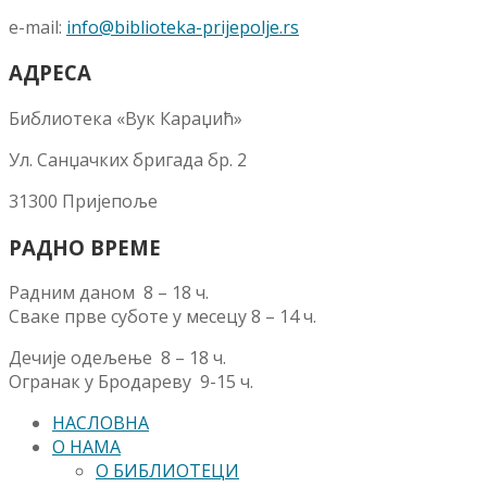
e-mail:
info@biblioteka-prijepolje.rs
АДРЕСА
Библиотека «Вук Караџић»
Ул. Санџачких бригада бр. 2
31300 Пријепоље
РАДНО ВРЕМЕ
Радним даном 8 – 18 ч.
Сваке прве суботе у месецу 8 – 14 ч.
Дечије одељење 8 – 18 ч.
Огранак у Бродареву 9-15 ч.
НАСЛОВНА
О НАМА
О БИБЛИОТЕЦИ