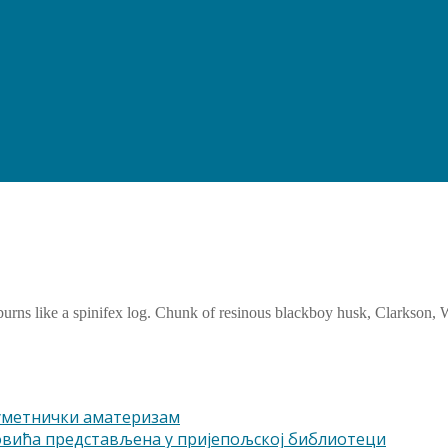
rns like a spinifex log. Chunk of resinous blackboy husk, Clarkson, Wes
-уметнички аматеризам
овића представљена у пријепољској библиотеци