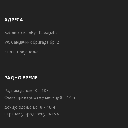
АДРЕСА
Библиотека «Вук Караџић»
Ул. Санџачких бригада бр. 2
31300 Пријепоље
РАДНО ВРЕМЕ
Радним даном 8 – 18 ч.
Сваке прве суботе у месецу 8 – 14 ч.
Дечије одељење 8 – 18 ч.
Огранак у Бродареву 9-15 ч.