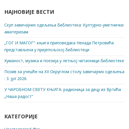
НАЈНОВИЈЕ ВЕСТИ
Скуп завичајних одељења библиотека: Културно-уметнички
аматеризам
„ГОГ И МАГОГ“: књига приповедака Ненада Петровића
представљена у пријепољској библиотеци
Хуманост, музика и поезија у летњој читаоници библиотеке
Позив за учешће на XII Округлом столу завичајних одељења
: 3. јул 2026.
У ЧАРОБНОМ СВЕТУ КЊИГА: радионица за децу из Вртића
„Наша радост“
КАТЕГОРИЈЕ