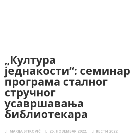
„Култура
једнакости“: семинар
програма сталног
стручног
усавршавања
библиотекара
MARIJA STIKOVIĆ
25. НОВЕМБАР 2022.
ВЕСТИ 2022
AUTHOR
POSTED
CATEGORIES