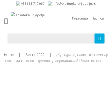
+381 33 712 960
info@biblioteka-prijepolje.rs
ћирилица
latinica
Home
|
Вести 2022
|
„Култура једнакости“: семинар
програма сталног стручног усавршавања библиотекара