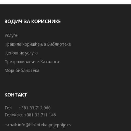
ВОДИЧ ЗА КОРИСНИКЕ
Услуге
Правила коришћења Библиотеке
Ценовник услуга
Претраживање е-Каталога
Моја библиотека
КОНТАКТ
Тел +381 33 712 960
Тел/Факс +381 33 711 146
e-mail:
info@biblioteka-prijepolje.rs