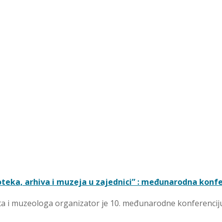
ioteka, arhiva i muzeja u zajednici” : međunarodna konf
ivista i muzeologa organizator je 10. međunarodne konferenc