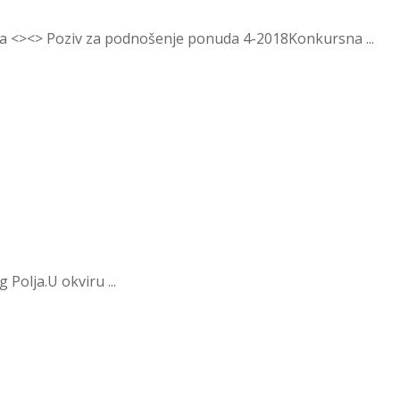
<><> Poziv za podnošenje ponuda 4-2018Konkursna ...
 Polja.U okviru ...