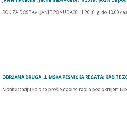
Javne nabavke : Javna nabavka br. 4/2018 : poziv za 
ROK ZA DOSTAVLJANJE PONUDA28.11.2018. g. do 10.00 čas
ODRŽANA DRUGA „LIMSKA PESNIČKA REGATA: KAD TE Z
Manifestaciju koja se prošle godine rodila pod okriljem Bibli