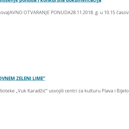
podnošenje ponuda i konkursna dokumentacija
ovaJAVNO OTVARANJE PONUDA28.11.2018. g. u 10.15 časova 
OVNEM ZELENI LIME”
oteke „Vuk Karadžić“ usvojili centri za kulturu Plava i Bijelog