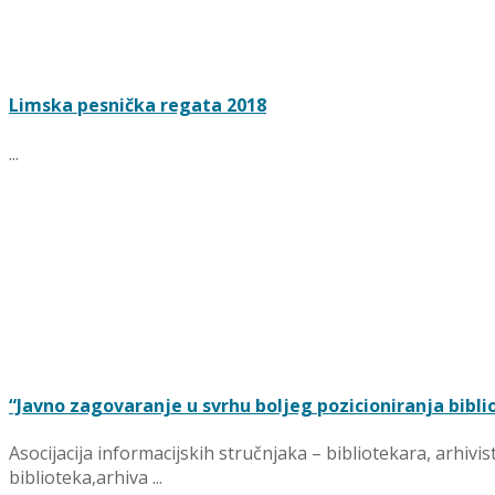
Limska pesnička regata 2018
...
“Javno zagovaranje u svrhu boljeg pozicioniranja bibl
Asocijacija informacijskih stručnjaka – bibliotekara, arh
biblioteka,arhiva ...