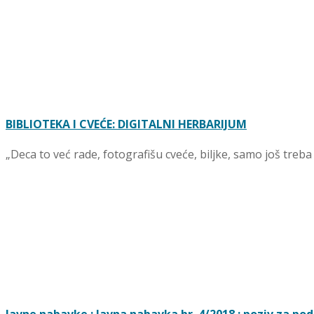
BIBLIOTEKA I CVEĆE: DIGITALNI HERBARIJUM
„Deca to već rade, fotografišu cveće, biljke, samo još treba