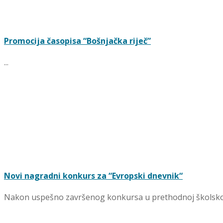
Promocija časopisa “Bošnjačka riječ”
...
Novi nagradni konkurs za “Evropski dnevnik“
Nakon uspešno završenog konkursa u prethodnoj školskoj go