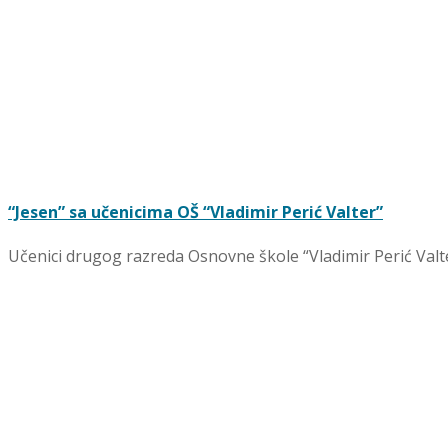
“Jesen” sa učenicima OŠ “Vladimir Perić Valter”
Učenici drugog razreda Osnovne škole “Vladimir Perić Valter”