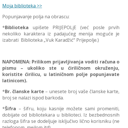
Moja biblioteka >>
Popunjavanje polja na obrascu:
*
Biblioteka
upišete PRIJEPOLjE (već posle prvih
nekoliko karaktera iz padajućeg menija moguće je
izabrati Biblioteka „Vuk Karadžić“ Prijepolje.)
NAPOMENA: Prilikom prijavljivanja voditi računa o
pismu – ukoliko ste u ćiriličnom okruženju,
koristite ćirilicu, u latiničnom polje popunjavate
latinicom).
*
Br. članske karte
– unesete broj vaše članske karte,
broj se nalazi ispod barkoda.
*
Šifra
– šifru, koju kasnije možete sami promeniti,
dobijate od bibliotekara u biblioteci. Iz bezbednosnih
razloga šifra se dodeljuje isključivo lično korisniku (ne
telefonom, mejlom itd).