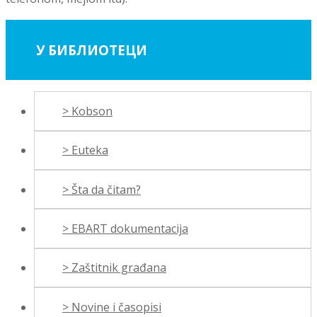
У БИБЛИОТЕЦИ
> Kobson
> Euteka
> Šta da čitam?
> EBART dokumentacija
> Zaštitnik građana
> Novine i časopisi