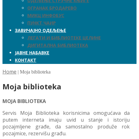
ОДЕЉЕЊЕ СТРУЧНЕ КЊИГЕ
ОГРАНАК БРОДАРЕВО
МИКЦ ИНФОБУС
ПУНКТ ЧАИР
ЗАВИЧАЈНО ОДЕЉЕЊЕ
ЛЕГАТИ И БИБЛИОТЕКЕ ЦЕЛИНЕ
ДИГИТАЛНА БИБЛИОТЕКА
ЈАВНЕ НАБАВКЕ
КОНТАКТ
Home
|
Moja biblioteka
Moja biblioteka
MOJA BIBLIOTEKA
Servis Moja Biblioteka korisnicima omogućava da
putem interneta imaju uvid u stanje i istoriju
pozajmljene građe, da samostalno produže rok
pozajmice, rezervišu građu.