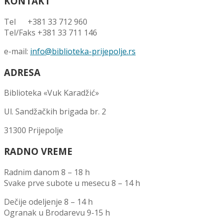
KONTAKT
Tel +381 33 712 960
Tel/Faks +381 33 711 146
e-mail:
info@biblioteka-prijepolje.rs
ADRESA
Biblioteka «Vuk Karadžić»
Ul. Sandžačkih brigada br. 2
31300 Prijepolje
RADNO VREME
Radnim danom 8 – 18 h
Svake prve subote u mesecu 8 – 14 h
Dečije odeljenje 8 – 14 h
Ogranak u Brodarevu 9-15 h