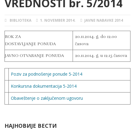
VREDNOSTI br. 5/2014
BIBLIOTEKA
1. NOVEMBER 2014.
JAVNE NABAVKE 2014
AUTHOR
POSTED
CATEGORIES
ON
ROK ZA
20.11.2014. g. do 12.00
DOSTAVLJANJE PONUDA
časova
JAVNO OTVARANJE PONUDA
20.11.2014. g. u 12.15 časova
Poziv za podnošenje ponude 5-2014
Konkursna dokumentacija 5-2014
Obaveštenje o zaključenom ugovoru
НАЈНОВИЈЕ ВЕСТИ