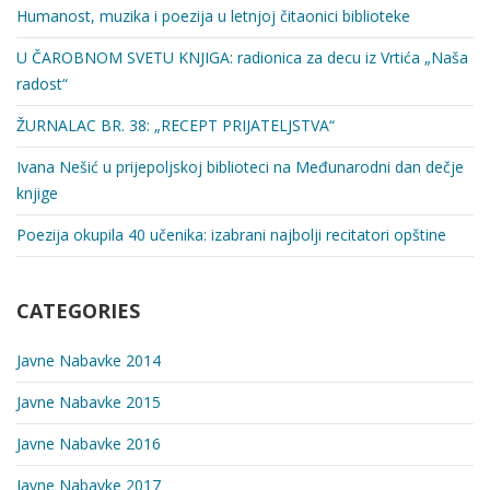
Humanost, muzika i poezija u letnjoj čitaonici biblioteke
U ČAROBNOM SVETU KNЈIGA: radionica za decu iz Vrtića „Naša
radost“
ŽURNALAC BR. 38: „RECEPT PRIJATELЈSTVA“
Ivana Nešić u prijepolјskoj biblioteci na Međunarodni dan dečje
knjige
Poezija okupila 40 učenika: izabrani najbolјi recitatori opštine
CATEGORIES
Javne Nabavke 2014
Javne Nabavke 2015
Javne Nabavke 2016
Javne Nabavke 2017