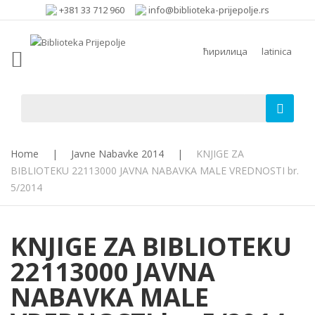
+381 33 712 960
info@biblioteka-prijepolje.rs
ћирилица
latinica
Home
|
Javne Nabavke 2014
|
KNJIGE ZA
BIBLIOTEKU 22113000 JAVNA NABAVKA MALE VREDNOSTI br.
5/2014
KNJIGE ZA BIBLIOTEKU
22113000 JAVNA
NABAVKA MALE