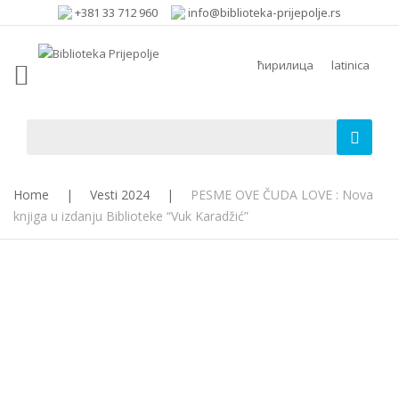
+381 33 712 960
info@biblioteka-prijepolje.rs
ћирилица
latinica
Home
|
Vesti 2024
|
PESME OVE ČUDA LOVE : Nova
knjiga u izdanju Biblioteke “Vuk Karadžić”