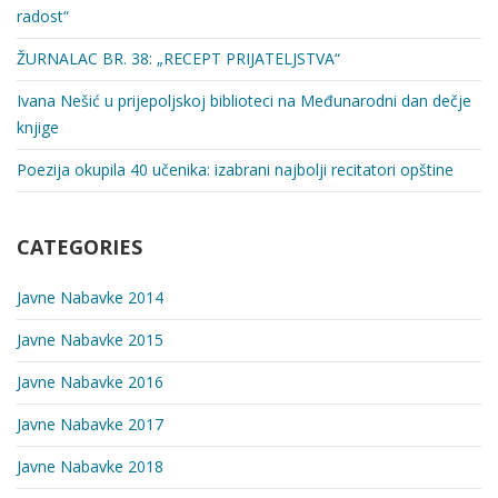
radost“
ŽURNALAC BR. 38: „RECEPT PRIJATELЈSTVA“
Ivana Nešić u prijepolјskoj biblioteci na Međunarodni dan dečje
knjige
Poezija okupila 40 učenika: izabrani najbolјi recitatori opštine
CATEGORIES
Javne Nabavke 2014
Javne Nabavke 2015
Javne Nabavke 2016
Javne Nabavke 2017
Javne Nabavke 2018