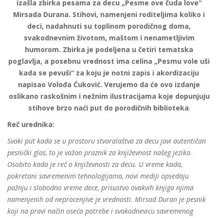
izašla zbirka pesama za decu „Pesme ove čuda love“
Mirsada Durana. Stihovi, namenjeni roditelјima koliko i
deci, nadahnuti su toplinom porodičnog doma,
svakodnevnim životom, maštom i nenametlјivim
humorom.
Zbirka je podelјena u četiri tematska
poglavlјa, a posebnu vrednost ima celina „Pesmu vole uši
kada se pevuši“ za koju je notni zapis i akordizaciju
napisao Volođa Ćuković. Verujemo da će ovo izdanje
oslikano raskošnim i nežnim ilustracijama koje dopunjuju
stihove brzo naći put do porodičnih biblioteka
.
Reč urednika:
Svaki put kada se u prostoru stvaralaštva za decu javi autentičan
pesnički glas, to je važan praznik za književnost našeg jezika.
Osobito kada je reč o književnosti za decu. U vreme kada,
pokretani savremenim tehnologijama, novi mediji opsedaju
pažnju i slobodno vreme dece, prisustvo ovakvih knjiga njima
namenjenih od neprocenjive je vrednosti. Mirsad Duran je pesnik
koji na pravi način oseća potrebe i svakodnevicu savremenog