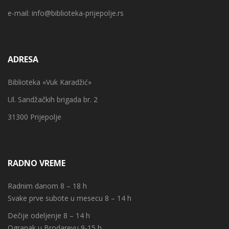
e-mail:
info@biblioteka-prijepolje.rs
ADRESA
Biblioteka «Vuk Karadžić»
Ul. Sandžačkih brigada br. 2
31300 Prijepolje
RADNO VREME
Radnim danom 8 – 18 h
Svake prve subote u mesecu 8 – 14 h
Dečije odeljenje 8 – 14 h
Ogranak u Brodarevu 9-15 h