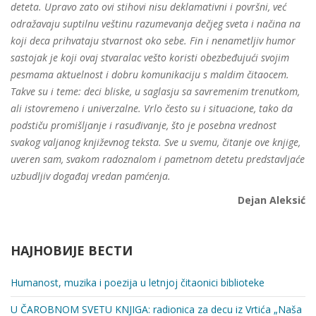
deteta. Upravo zato ovi stihovi nisu deklamativni i površni, već
odražavaju suptilnu veštinu razumevanja dečjeg sveta i načina na
koji deca prihvataju stvarnost oko sebe. Fin i nenametlјiv humor
sastojak je koji ovaj stvaralac vešto koristi obezbeđujući svojim
pesmama aktuelnost i dobru komunikaciju s maldim čitaocem.
Takve su i teme: deci bliske, u saglasju sa savremenim trenutkom,
ali istovremeno i univerzalne. Vrlo često su i situacione, tako da
podstiču promišlјanje i rasuđivanje, što je posebna vrednost
svakog valјanog književnog teksta. Sve u svemu, čitanje ove knjige,
uveren sam, svakom radoznalom i pametnom detetu predstavlјaće
uzbudlјiv događaj vredan pamćenja.
Dejan Aleksić
НАЈНОВИЈЕ ВЕСТИ
Humanost, muzika i poezija u letnjoj čitaonici biblioteke
U ČAROBNOM SVETU KNЈIGA: radionica za decu iz Vrtića „Naša