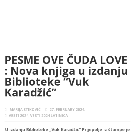
PESME OVE ČUDA LOVE
: Nova knjiga u izdanju
Biblioteke “Vuk
Karadžić”
MARIJA STIKOVIĆ
27. FEBRUARY 2024.
AUTHOR
POSTED
VESTI 2024
VESTI 2024 LATINICA
CATEGORIES
ON
,
U izdanju Biblioteke „Vuk Karadžić“ Prijepolјe iz štampe je