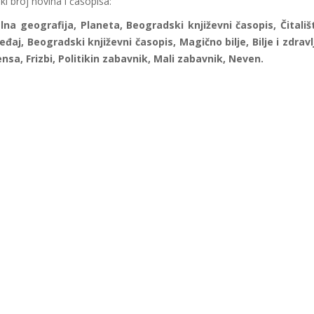
ki broj novina i časopisa:
alna geografija, Planeta, Beogradski književni časopis, Čitališ
aj, Beogradski književni časopis, Magično bilje, Bilje i zdravl
sa, Frizbi, Politikin zabavnik, Mali zabavnik, Neven.