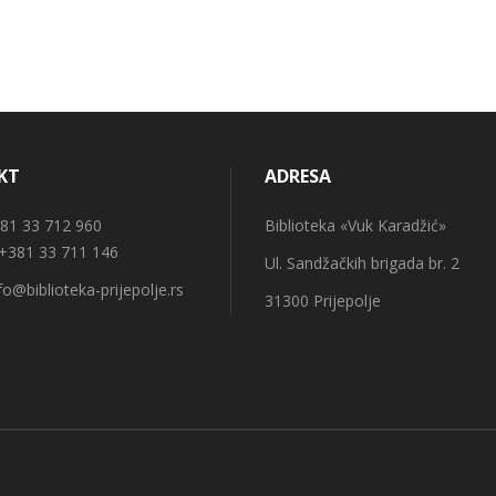
KT
ADRESA
1 33 712 960
Biblioteka «Vuk Karadžić»
 +381 33 711 146
Ul. Sandžačkih brigada br. 2
fo@biblioteka-prijepolje.rs
31300 Prijepolje