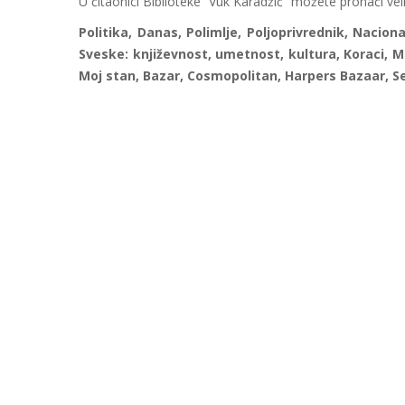
U čitaonici Biblioteke “Vuk Karadžić” možete pronaći veli
Politika, Danas, Polimlje, Poljoprivrednik, Nacion
Sveske: književnost, umetnost, kultura, Koraci, Međ
Moj stan, Bazar, Cosmopolitan, Harpers Bazaar, Sen