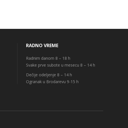
RADNO VREME
Radnim danom 8 – 18 h
Svake prve subote u mesecu 8 – 14 h
Dečije odeljenje 8 – 14 h
Ogranak u Brodarevu 9-15 h