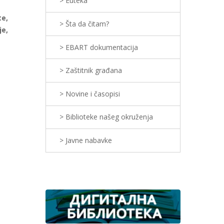
> Euteka
te,
> Šta da čitam?
je,
> EBART dokumentacija
> Zaštitnik građana
> Novine i časopisi
> Biblioteke našeg okruženja
> Javne nabavke